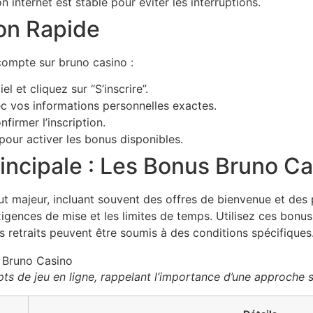
 internet est stable pour éviter les interruptions.
ion Rapide
compte sur bruno casino :
el et cliquez sur “S’inscrire”.
ec vos informations personnelles exactes.
firmer l’inscription.
our activer les bonus disponibles.
rincipale : Les Bonus Bruno C
t majeur, incluant souvent des offres de bienvenue et des 
exigences de mise et les limites de temps. Utilisez ces bonu
s retraits peuvent être soumis à des conditions spécifiques
pts de jeu en ligne, rappelant l’importance d’une approche s