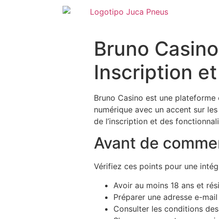
Bruno Casino
Inscription e
Bruno Casino est une plateforme 
numérique avec un accent sur les 
de l’inscription et des fonctionna
Avant de comme
Vérifiez ces points pour une intégr
Avoir au moins 18 ans et rés
Préparer une adresse e-mail 
Consulter les conditions de