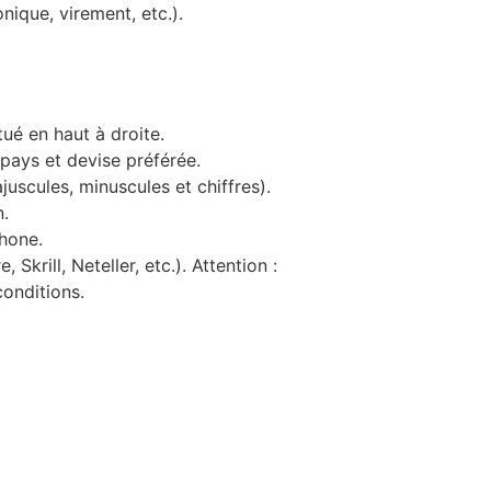
nique, virement, etc.).
tué en haut à droite.
 pays et devise préférée.
uscules, minuscules et chiffres).
n.
hone.
krill, Neteller, etc.). Attention :
conditions.