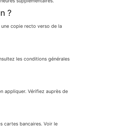
2 heures supplémentaires.
n ?
t une copie recto verso de la
nsultez les conditions générales
n appliquer. Vérifiez auprès de
 cartes bancaires. Voir le