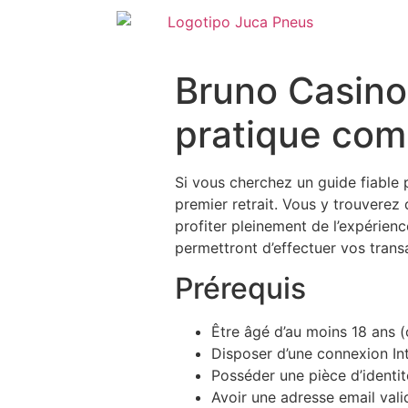
Bruno Casino 
pratique com
Si vous cherchez un guide fiable
premier retrait. Vous y trouverez
profiter pleinement de l’expérie
permettront d’effectuer vos transa
Prérequis
Être âgé d’au moins 18 ans (
Disposer d’une connexion Int
Posséder une pièce d’identit
Avoir une adresse email val