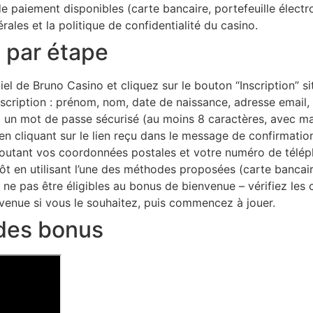
e paiement disponibles (carte bancaire, portefeuille électro
ales et la politique de confidentialité du casino.
e par étape
iel de Bruno Casino et cliquez sur le bouton “Inscription” si
nscription : prénom, nom, date de naissance, adresse email,
t un mot de passe sécurisé (au moins 8 caractères, avec maj
en cliquant sur le lien reçu dans le message de confirmatio
joutant vos coordonnées postales et votre numéro de télép
 en utilisant l’une des méthodes proposées (carte bancaire, S
e pas être éligibles au bonus de bienvenue – vérifiez les 
venue si vous le souhaitez, puis commencez à jouer.
des bonus