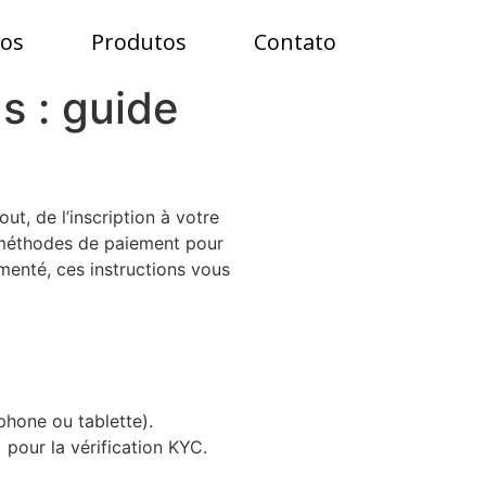
ços
Produtos
Contato
s : guide
out, de l’inscription à votre
es méthodes de paiement pour
menté, ces instructions vous
phone ou tablette).
 pour la vérification KYC.