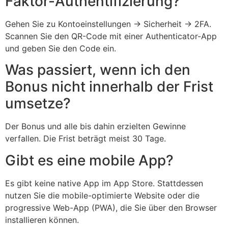
Faktor-Authentifizierung?
Gehen Sie zu Kontoeinstellungen → Sicherheit → 2FA.
Scannen Sie den QR-Code mit einer Authenticator-App
und geben Sie den Code ein.
Was passiert, wenn ich den
Bonus nicht innerhalb der Frist
umsetze?
Der Bonus und alle bis dahin erzielten Gewinne
verfallen. Die Frist beträgt meist 30 Tage.
Gibt es eine mobile App?
Es gibt keine native App im App Store. Stattdessen
nutzen Sie die mobile-optimierte Website oder die
progressive Web-App (PWA), die Sie über den Browser
installieren können.