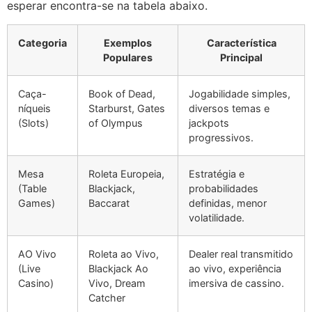
esperar encontra-se na tabela abaixo.
Categoria
Exemplos
Característica
Populares
Principal
Caça-
Book of Dead,
Jogabilidade simples,
níqueis
Starburst, Gates
diversos temas e
(Slots)
of Olympus
jackpots
progressivos.
Mesa
Roleta Europeia,
Estratégia e
(Table
Blackjack,
probabilidades
Games)
Baccarat
definidas, menor
volatilidade.
AO Vivo
Roleta ao Vivo,
Dealer real transmitido
(Live
Blackjack Ao
ao vivo, experiência
Casino)
Vivo, Dream
imersiva de cassino.
Catcher