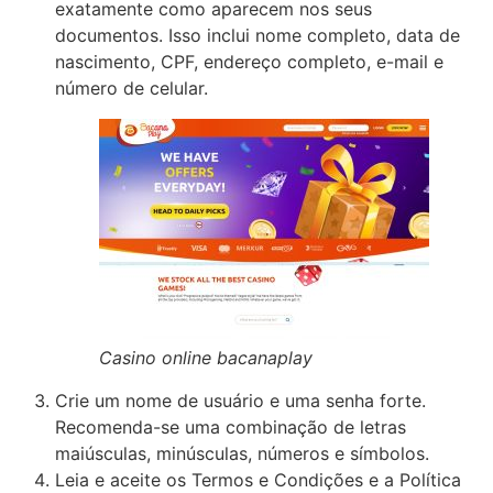
exatamente como aparecem nos seus
documentos. Isso inclui nome completo, data de
nascimento, CPF, endereço completo, e-mail e
número de celular.
Casino online bacanaplay
Crie um nome de usuário e uma senha forte.
Recomenda-se uma combinação de letras
maiúsculas, minúsculas, números e símbolos.
Leia e aceite os Termos e Condições e a Política