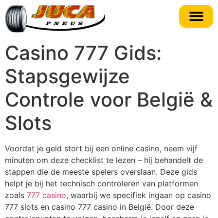
Casino 777 Gids:
Stapsgewijze
Controle voor België &
Slots
Voordat je geld stort bij een online casino, neem vijf
minuten om deze checklist te lezen – hij behandelt de
stappen die de meeste spelers overslaan. Deze gids
helpt je bij het technisch controleren van platformen
zoals
777 casino
, waarbij we specifiek ingaan op casino
777 slots en casino 777 casino in België. Door deze