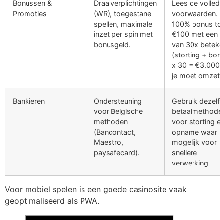
Bonussen &
Draaiverplichtingen
Lees de volled
Promoties
(WR), toegestane
voorwaarden.
spellen, maximale
100% bonus t
inzet per spin met
€100 met een
bonusgeld.
van 30x betek
(storting + bo
x 30 = €3.000
je moet omzet
Bankieren
Ondersteuning
Gebruik dezel
voor Belgische
betaalmethod
methoden
voor storting 
(Bancontact,
opname waar
Maestro,
mogelijk voor
paysafecard).
snellere
verwerking.
Voor mobiel spelen is een goede casinosite vaak
geoptimaliseerd als PWA.