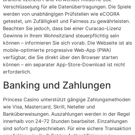
Verschlüsselung für alle Datenübertragungen. Die Spiele
werden von unabhängigen Prüfstellen wie eCOGRA
getestet, um Zufälligkeit und Fairness zu gewährleisten.
Beachten Sie jedoch, dass bei einer Curacao-Lizenz
Gewinne in Ihrem Wohnsitzland steuerpflichtig sein
können – informieren Sie sich vorab. Die Webseite ist als
mobile-optimierte progressive Web-App (PWA)
verfügbar, die Sie direkt über den Browser starten
können – ein separater App-Store-Download ist nicht
erforderlich.
Banking und Zahlungen
Princess Casino unterstützt gängige Zahlungsmethoden
wie Visa, Mastercard, Skrill, Neteller und
Banküberweisungen. Auszahlungen werden in der Regel
innerhalb von 24–72 Stunden bearbeitet. Einzahlungen
sind sofort gutgeschrieben. Für eine sichere Transaktion