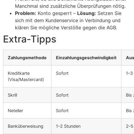
Manchmal sind zusätzliche Überprüfungen nötig.
Problem:
Konto gesperrt –
Lösung:
Setzen Sie
sich mit dem Kundenservice in Verbindung und
klären Sie mögliche Verstöße gegen die AGB.
Extra-Tipps
Zahlungsmethode
Einzahlungsgeschwindigkeit
Aus
Kreditkarte
Sofort
1–3
(Visa/Mastercard)
Skrill
Sofort
Bis
Neteller
Sofort
Bis
Banküberweisung
1–2 Stunden
2–5