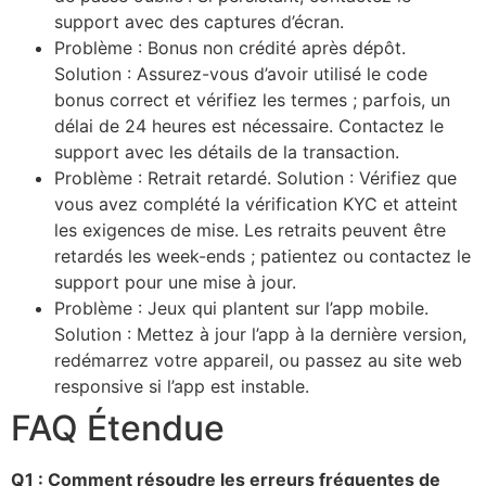
support avec des captures d’écran.
Problème : Bonus non crédité après dépôt.
Solution : Assurez-vous d’avoir utilisé le code
bonus correct et vérifiez les termes ; parfois, un
délai de 24 heures est nécessaire. Contactez le
support avec les détails de la transaction.
Problème : Retrait retardé. Solution : Vérifiez que
vous avez complété la vérification KYC et atteint
les exigences de mise. Les retraits peuvent être
retardés les week-ends ; patientez ou contactez le
support pour une mise à jour.
Problème : Jeux qui plantent sur l’app mobile.
Solution : Mettez à jour l’app à la dernière version,
redémarrez votre appareil, ou passez au site web
responsive si l’app est instable.
FAQ Étendue
Q1 : Comment résoudre les erreurs fréquentes de