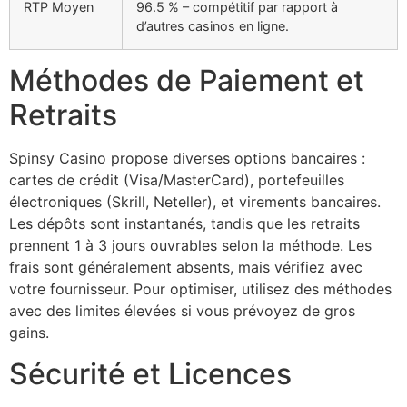
RTP Moyen
96.5 % – compétitif par rapport à
d’autres casinos en ligne.
Méthodes de Paiement et
Retraits
Spinsy Casino propose diverses options bancaires :
cartes de crédit (Visa/MasterCard), portefeuilles
électroniques (Skrill, Neteller), et virements bancaires.
Les dépôts sont instantanés, tandis que les retraits
prennent 1 à 3 jours ouvrables selon la méthode. Les
frais sont généralement absents, mais vérifiez avec
votre fournisseur. Pour optimiser, utilisez des méthodes
avec des limites élevées si vous prévoyez de gros
gains.
Sécurité et Licences