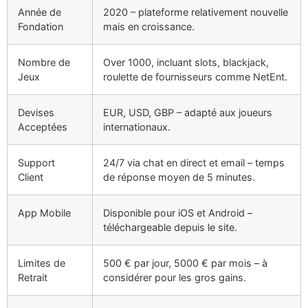
Année de
2020 – plateforme relativement nouvelle
Fondation
mais en croissance.
Nombre de
Over 1000, incluant slots, blackjack,
Jeux
roulette de fournisseurs comme NetEnt.
Devises
EUR, USD, GBP – adapté aux joueurs
Acceptées
internationaux.
Support
24/7 via chat en direct et email – temps
Client
de réponse moyen de 5 minutes.
App Mobile
Disponible pour iOS et Android –
téléchargeable depuis le site.
Limites de
500 € par jour, 5000 € par mois – à
Retrait
considérer pour les gros gains.