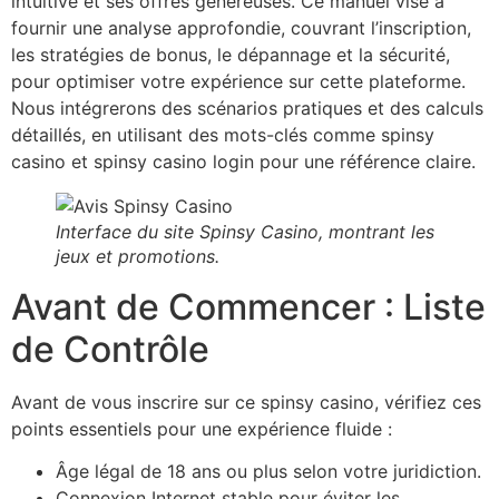
intuitive et ses offres généreuses. Ce manuel vise à
fournir une analyse approfondie, couvrant l’inscription,
les stratégies de bonus, le dépannage et la sécurité,
pour optimiser votre expérience sur cette plateforme.
Nous intégrerons des scénarios pratiques et des calculs
détaillés, en utilisant des mots-clés comme spinsy
casino et spinsy casino login pour une référence claire.
Interface du site Spinsy Casino, montrant les
jeux et promotions.
Avant de Commencer : Liste
de Contrôle
Avant de vous inscrire sur ce spinsy casino, vérifiez ces
points essentiels pour une expérience fluide :
Âge légal de 18 ans ou plus selon votre juridiction.
Connexion Internet stable pour éviter les