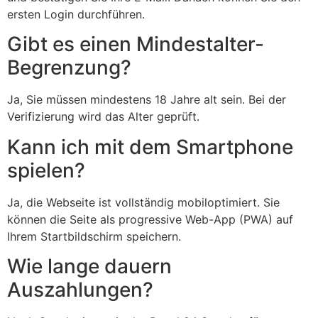
ersten Login durchführen.
Gibt es einen Mindestalter-
Begrenzung?
Ja, Sie müssen mindestens 18 Jahre alt sein. Bei der
Verifizierung wird das Alter geprüft.
Kann ich mit dem Smartphone
spielen?
Ja, die Webseite ist vollständig mobiloptimiert. Sie
können die Seite als progressive Web-App (PWA) auf
Ihrem Startbildschirm speichern.
Wie lange dauern
Auszahlungen?