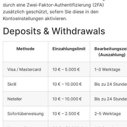
durch eine Zwei-Faktor-Authentifizierung (2FA)
zusätzlich geschützt, sofern Sie diese in den
Kontoeinstellungen aktivieren.
Deposits & Withdrawals
Methode
Einzahlungslimit
Bearbeitungsze
(Auszahlung)
Visa / Mastercard
10 € – 5.000 €
1–3 Werktage
Skrill
10 € – 10.000 €
Bis zu 24 Stunde
Neteller
10 € – 10.000 €
Bis zu 24 Stunde
Sofortüberweisung
10 € – 2.500 €
2–5 Werktage