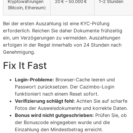
Kryptowährungen
20 € – 50.000 €
1–2 Stunden
(Bitcoin, Ethereum)
Bei der ersten Auszahlung ist eine KYC-Prüfung
erforderlich. Reichen Sie daher Dokumente frühzeitig
ein, um Verzögerungen zu vermeiden. Auszahlungen
erfolgen in der Regel innerhalb von 24 Stunden nach
Genehmigung.
Fix It Fast
Login-Probleme:
Browser-Cache leeren und
Passwort zurücksetzen. Der Cazimbo-Login
funktioniert nach einem Reset sofort.
Verifizierung schlägt fehl:
Achten Sie auf scharfe
Fotos der Ausweisdokumente und korrekte Daten.
Bonus wird nicht gutgeschrieben:
Prüfen Sie, ob
der Bonuscode eingegeben wurde und die
Einzahlung den Mindestbetrag erreicht.