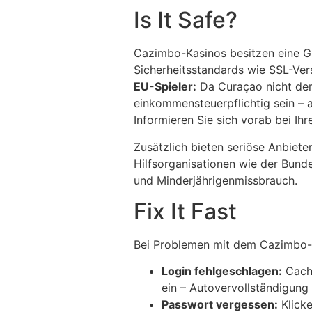
Is It Safe?
Cazimbo-Kasinos besitzen eine Gl
Sicherheitsstandards wie SSL-Ve
EU-Spieler:
Da Curaçao nicht der
einkommensteuerpflichtig sein – 
Informieren Sie sich vorab bei Ih
Zusätzlich bieten seriöse Anbiete
Hilfsorganisationen wie der Bund
und Minderjährigenmissbrauch.
Fix It Fast
Bei Problemen mit dem Cazimbo-
Login fehlgeschlagen:
Cache
ein – Autovervollständigung 
Passwort vergessen:
Klicke