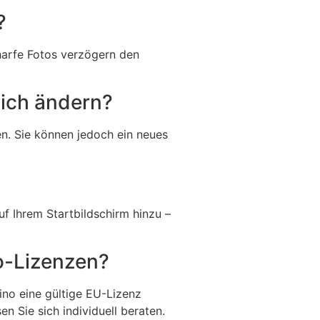
?
harfe Fotos verzögern den
ich ändern?
en. Sie können jedoch ein neues
uf Ihrem Startbildschirm hinzu –
o-Lizenzen?
ino eine gültige EU-Lizenz
n Sie sich individuell beraten.