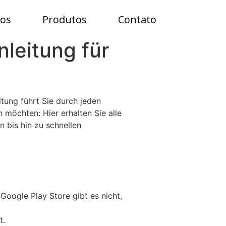
ços
Produtos
Contato
nleitung für
itung führt Sie durch jeden
 möchten: Hier erhalten Sie alle
bis hin zu schnellen
oogle Play Store gibt es nicht,
t.