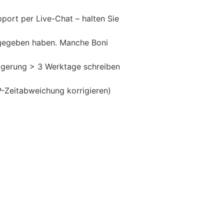
port per Live-Chat – halten Sie
ingegeben haben. Manche Boni
ögerung > 3 Werktage schreiben
-Zeitabweichung korrigieren)