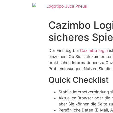
Cazimbo Login
sicheres Spie
Der Einstieg bei
Cazimbo login
is
einzelnen. Ob Sie sich zum ersten
praktischen Informationen zu Ca
Problemlösungen. Nutzen Sie die 
Quick Checklist
Stabile Internetverbindung 
Aktuellen Browser oder die 
aber Sie können die Seite z
Persönliche Daten (E-Mail, A