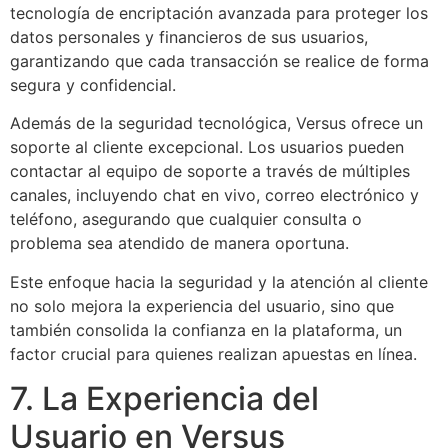
tecnología de encriptación avanzada para proteger los
datos personales y financieros de sus usuarios,
garantizando que cada transacción se realice de forma
segura y confidencial.
Además de la seguridad tecnológica, Versus ofrece un
soporte al cliente excepcional. Los usuarios pueden
contactar al equipo de soporte a través de múltiples
canales, incluyendo chat en vivo, correo electrónico y
teléfono, asegurando que cualquier consulta o
problema sea atendido de manera oportuna.
Este enfoque hacia la seguridad y la atención al cliente
no solo mejora la experiencia del usuario, sino que
también consolida la confianza en la plataforma, un
factor crucial para quienes realizan apuestas en línea.
7. La Experiencia del
Usuario en Versus