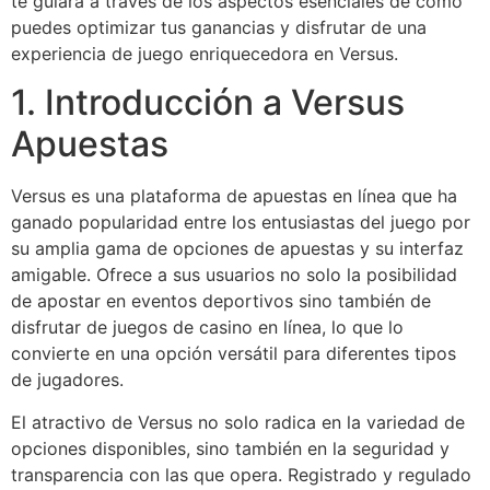
te guiará a través de los aspectos esenciales de cómo
puedes optimizar tus ganancias y disfrutar de una
experiencia de juego enriquecedora en Versus.
1. Introducción a Versus
Apuestas
Versus es una plataforma de apuestas en línea que ha
ganado popularidad entre los entusiastas del juego por
su amplia gama de opciones de apuestas y su interfaz
amigable. Ofrece a sus usuarios no solo la posibilidad
de apostar en eventos deportivos sino también de
disfrutar de juegos de casino en línea, lo que lo
convierte en una opción versátil para diferentes tipos
de jugadores.
El atractivo de Versus no solo radica en la variedad de
opciones disponibles, sino también en la seguridad y
transparencia con las que opera. Registrado y regulado