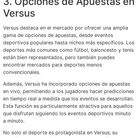
3. Opciones de Apuestas en
Versus
Versus destaca en el mercado por ofrecer una amplia
gama de opciones de apuestas, desde eventos
deportivos populares hasta nichos más específicos. Los
deportes más comunes como fútbol, baloncesto y tenis
están bien representados, pero también puedes
encontrar mercados para deportes menos
convencionales.
Además, Versus ha incorporado opciones de apuestas
en vivo, permitiendo a los jugadores hacer predicciones
en tiempo real a medida que los eventos se desarrollan.
Esta función es particularmente atractiva para aquellos
que disfrutan siguiendo los eventos deportivos minuto
a minuto.
No solo el deporte es protagonista en Versus; su