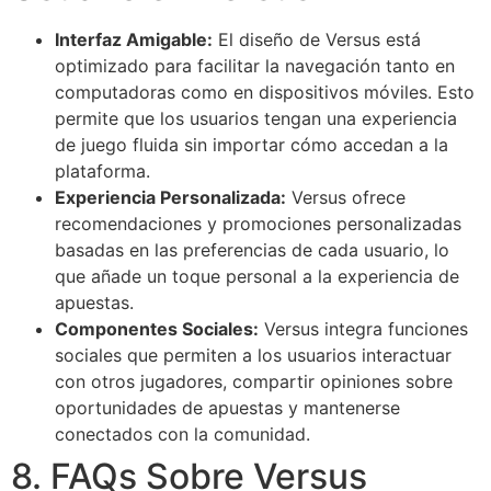
Interfaz Amigable:
El diseño de Versus está
optimizado para facilitar la navegación tanto en
computadoras como en dispositivos móviles. Esto
permite que los usuarios tengan una experiencia
de juego fluida sin importar cómo accedan a la
plataforma.
Experiencia Personalizada:
Versus ofrece
recomendaciones y promociones personalizadas
basadas en las preferencias de cada usuario, lo
que añade un toque personal a la experiencia de
apuestas.
Componentes Sociales:
Versus integra funciones
sociales que permiten a los usuarios interactuar
con otros jugadores, compartir opiniones sobre
oportunidades de apuestas y mantenerse
conectados con la comunidad.
8. FAQs Sobre Versus