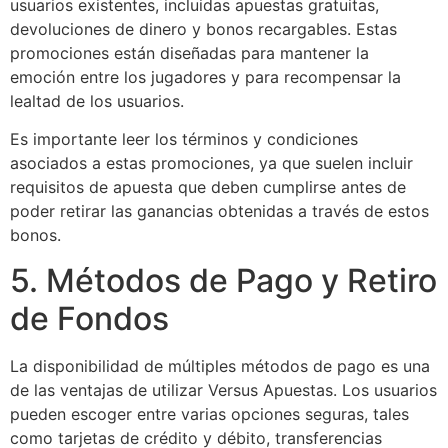
usuarios existentes, incluidas apuestas gratuitas,
devoluciones de dinero y bonos recargables. Estas
promociones están diseñadas para mantener la
emoción entre los jugadores y para recompensar la
lealtad de los usuarios.
Es importante leer los términos y condiciones
asociados a estas promociones, ya que suelen incluir
requisitos de apuesta que deben cumplirse antes de
poder retirar las ganancias obtenidas a través de estos
bonos.
5. Métodos de Pago y Retiro
de Fondos
La disponibilidad de múltiples métodos de pago es una
de las ventajas de utilizar Versus Apuestas. Los usuarios
pueden escoger entre varias opciones seguras, tales
como tarjetas de crédito y débito, transferencias