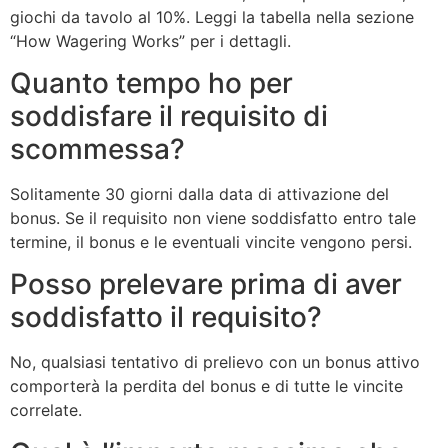
giochi da tavolo al 10%. Leggi la tabella nella sezione
“How Wagering Works” per i dettagli.
Quanto tempo ho per
soddisfare il requisito di
scommessa?
Solitamente 30 giorni dalla data di attivazione del
bonus. Se il requisito non viene soddisfatto entro tale
termine, il bonus e le eventuali vincite vengono persi.
Posso prelevare prima di aver
soddisfatto il requisito?
No, qualsiasi tentativo di prelievo con un bonus attivo
comporterà la perdita del bonus e di tutte le vincite
correlate.