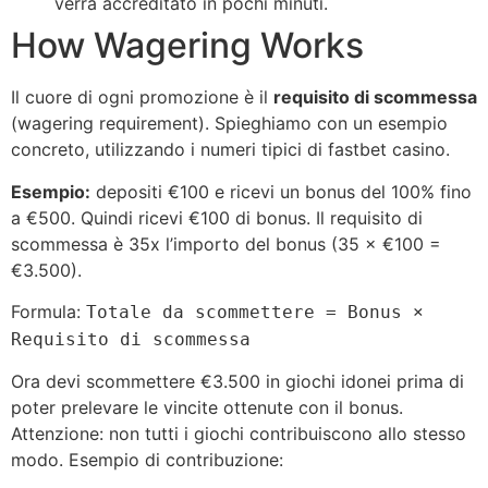
verrà accreditato in pochi minuti.
How Wagering Works
Il cuore di ogni promozione è il
requisito di scommessa
(wagering requirement). Spieghiamo con un esempio
concreto, utilizzando i numeri tipici di fastbet casino.
Esempio:
depositi €100 e ricevi un bonus del 100% fino
a €500. Quindi ricevi €100 di bonus. Il requisito di
scommessa è 35x l’importo del bonus (35 × €100 =
€3.500).
Formula:
Totale da scommettere = Bonus ×
Requisito di scommessa
Ora devi scommettere €3.500 in giochi idonei prima di
poter prelevare le vincite ottenute con il bonus.
Attenzione: non tutti i giochi contribuiscono allo stesso
modo. Esempio di contribuzione: