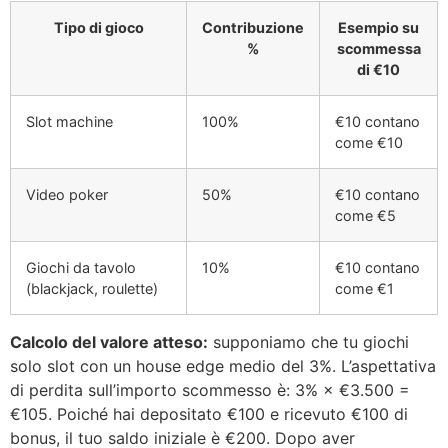
Tipo di gioco
Contribuzione
Esempio su
%
scommessa
di €10
Slot machine
100%
€10 contano
come €10
Video poker
50%
€10 contano
come €5
Giochi da tavolo
10%
€10 contano
(blackjack, roulette)
come €1
Calcolo del valore atteso:
supponiamo che tu giochi
solo slot con un house edge medio del 3%. L’aspettativa
di perdita sull’importo scommesso è: 3% × €3.500 =
€105. Poiché hai depositato €100 e ricevuto €100 di
bonus, il tuo saldo iniziale è €200. Dopo aver