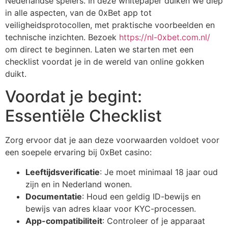
Nederlandse spelers. In deze whitepaper duiken we diep
in alle aspecten, van de 0xBet app tot
veiligheidsprotocollen, met praktische voorbeelden en
technische inzichten. Bezoek
https://nl-0xbet.com.nl/
om direct te beginnen. Laten we starten met een
checklist voordat je in de wereld van online gokken
duikt.
Voordat je begint:
Essentiële Checklist
Zorg ervoor dat je aan deze voorwaarden voldoet voor
een soepele ervaring bij 0xBet casino:
Leeftijdsverificatie
: Je moet minimaal 18 jaar oud
zijn en in Nederland wonen.
Documentatie
: Houd een geldig ID-bewijs en
bewijs van adres klaar voor KYC-processen.
App-compatibiliteit
: Controleer of je apparaat