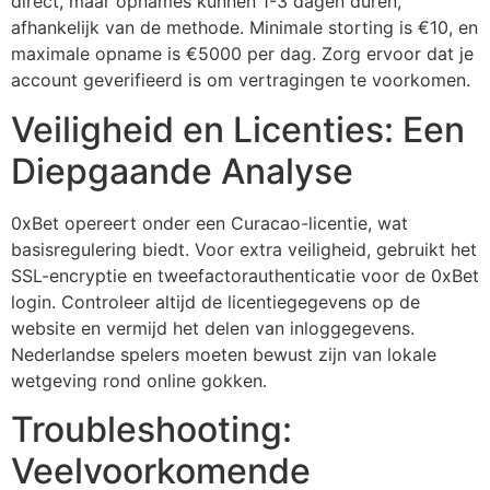
direct, maar opnames kunnen 1-3 dagen duren,
afhankelijk van de methode. Minimale storting is €10, en
maximale opname is €5000 per dag. Zorg ervoor dat je
account geverifieerd is om vertragingen te voorkomen.
Veiligheid en Licenties: Een
Diepgaande Analyse
0xBet opereert onder een Curacao-licentie, wat
basisregulering biedt. Voor extra veiligheid, gebruikt het
SSL-encryptie en tweefactorauthenticatie voor de 0xBet
login. Controleer altijd de licentiegegevens op de
website en vermijd het delen van inloggegevens.
Nederlandse spelers moeten bewust zijn van lokale
wetgeving rond online gokken.
Troubleshooting:
Veelvoorkomende