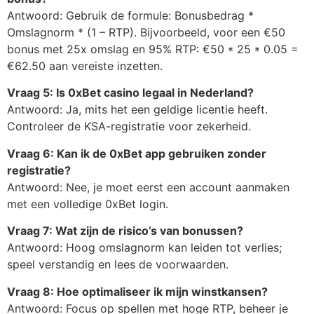
Antwoord: Gebruik de formule: Bonusbedrag *
Omslagnorm * (1 – RTP). Bijvoorbeeld, voor een €50
bonus met 25x omslag en 95% RTP: €50 * 25 * 0.05 =
€62.50 aan vereiste inzetten.
Vraag 5: Is 0xBet casino legaal in Nederland?
Antwoord: Ja, mits het een geldige licentie heeft.
Controleer de KSA-registratie voor zekerheid.
Vraag 6: Kan ik de 0xBet app gebruiken zonder
registratie?
Antwoord: Nee, je moet eerst een account aanmaken
met een volledige 0xBet login.
Vraag 7: Wat zijn de risico’s van bonussen?
Antwoord: Hoog omslagnorm kan leiden tot verlies;
speel verstandig en lees de voorwaarden.
Vraag 8: Hoe optimaliseer ik mijn winstkansen?
Antwoord: Focus op spellen met hoge RTP, beheer je