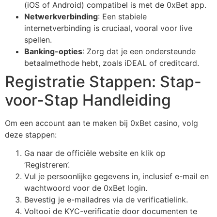
(iOS of Android) compatibel is met de 0xBet app.
Netwerkverbinding
: Een stabiele
internetverbinding is cruciaal, vooral voor live
spellen.
Banking-opties
: Zorg dat je een ondersteunde
betaalmethode hebt, zoals iDEAL of creditcard.
Registratie Stappen: Stap-
voor-Stap Handleiding
Om een account aan te maken bij 0xBet casino, volg
deze stappen:
Ga naar de officiële website en klik op
‘Registreren’.
Vul je persoonlijke gegevens in, inclusief e-mail en
wachtwoord voor de 0xBet login.
Bevestig je e-mailadres via de verificatielink.
Voltooi de KYC-verificatie door documenten te