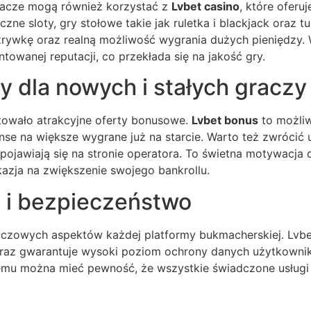
acze mogą również korzystać z
Lvbet casino
, które oferu
zne sloty, gry stołowe takie jak ruletka i blackjack oraz t
zrywkę oraz realną możliwość wygrania dużych pieniędzy. 
towanej reputacji, co przekłada się na jakość gry.
 dla nowych i stałych graczy
towało atrakcyjne oferty bonusowe.
Lvbet bonus
to możliw
nse na większe wygrane już na starcie. Warto też zwróci
ie pojawiają się na stronie operatora. To świetna motywacj
kazja na zwiększenie swojego bankrollu.
 i bezpieczeństwo
uczowych aspektów każdej platformy bukmacherskiej. Lvb
oraz gwarantuje wysoki poziom ochrony danych użytkownik
zemu można mieć pewność, że wszystkie świadczone usług