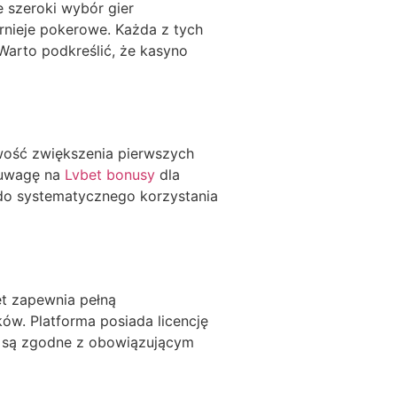
je szeroki wybór gier
urnieje pokerowe. Każda z tych
Warto podkreślić, że kasyno
ość zwiększenia pierwszych
ć uwagę na
Lvbet bonusy
dla
a do systematycznego korzystania
et zapewnia pełną
ów. Platforma posiada licencję
i są zgodne z obowiązującym