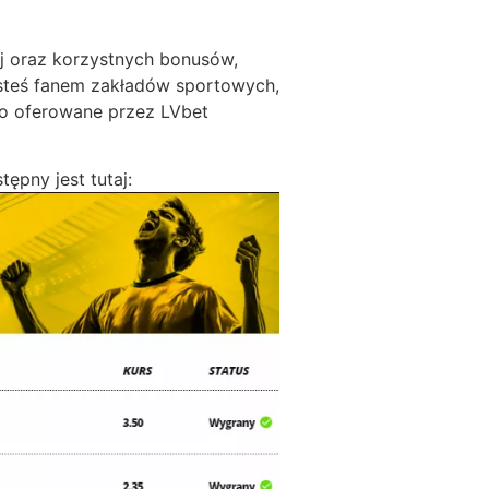
ej oraz korzystnych bonusów,
esteś fanem zakładów sportowych,
wo oferowane przez LVbet
ępny jest tutaj: