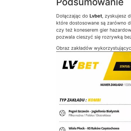
Podsumowanie
Dołączając do
Lvbet
, zyskujesz 
które dostosowane są zarówno do 
czy też koneserem gier hazardowy
pozwala cieszyć się rozrywką b
Obraz zakładów wykorzystujących 