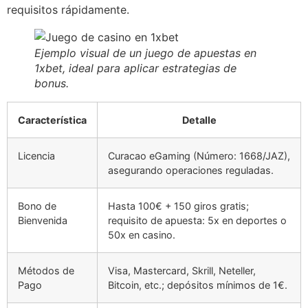
requisitos rápidamente.
Ejemplo visual de un juego de apuestas en
1xbet, ideal para aplicar estrategias de
bonus.
Característica
Detalle
Licencia
Curacao eGaming (Número: 1668/JAZ),
asegurando operaciones reguladas.
Bono de
Hasta 100€ + 150 giros gratis;
Bienvenida
requisito de apuesta: 5x en deportes o
50x en casino.
Métodos de
Visa, Mastercard, Skrill, Neteller,
Pago
Bitcoin, etc.; depósitos mínimos de 1€.