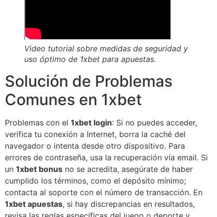
Video tutorial sobre medidas de seguridad y
uso óptimo de 1xbet para apuestas.
Solución de Problemas
Comunes en 1xbet
Problemas con el
1xbet login
: Si no puedes acceder,
verifica tu conexión a Internet, borra la caché del
navegador o intenta desde otro dispositivo. Para
errores de contraseña, usa la recuperación vía email. Si
un
1xbet bonus
no se acredita, asegúrate de haber
cumplido los términos, como el depósito mínimo;
contacta al soporte con el número de transacción. En
1xbet apuestas
, si hay discrepancias en resultados,
revisa las reglas específicas del juego o deporte y