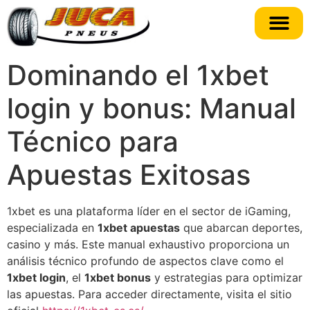
Dominando el 1xbet
login y bonus: Manual
Técnico para
Apuestas Exitosas
1xbet es una plataforma líder en el sector de iGaming,
especializada en
1xbet apuestas
que abarcan deportes,
casino y más. Este manual exhaustivo proporciona un
análisis técnico profundo de aspectos clave como el
1xbet login
, el
1xbet bonus
y estrategias para optimizar
las apuestas. Para acceder directamente, visita el sitio