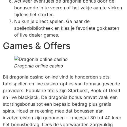
Activeer eventueel de dragonia bonus door de
bonuscode in te voeren of het vakje aan te vinken
tijdens het storten.
Nu kun je direct spelen. Ga naar de
spellenbibliotheek en kies je favoriete gokkasten
of live dealer games.
Games & Offers
Dragonia online casino
Bij dragonia casino online vind je honderden slots,
tafelspellen en live casino-opties van toonaangevende
providers. Populaire titels zijn Starburst, Book of Dead
en live blackjack. De dragonia bonus omvat vaak een
stortingsbonus tot een bepaald bedrag plus gratis
spins. Houd er rekening mee dat bonussen aan
inzetvereisten zijn gebonden — meestal 30 tot 40 keer
het bonusbedrag. Lees de voorwaarden zorgvuldig