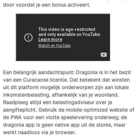
door voordat je een bonus activeert.
Een belangrijk aandachtspunt: Dragonia is in het bezit
van een Curacaose licentie. Dat betekent dat winsten
uit dit platform mogelijk onderworpen zijn aan lokale
inkomstenbelasting, afhankelijk van je woonland.
Raadpleeg altijd een belastingadviseur over je
aangifteplicht. Gebruik de mobile-optimized website of
de PWA voor een vlotte speelervaring onderweg; de
dragonia app is geen native app uit de stores, maar
werkt naadloos via je browser.