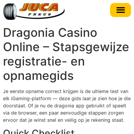
Dragonia Casino
Online – Stapsgewijze
registratie- en
opnamegids
Je eerste opname correct krijgen is de ultieme test van
elk iGaming-platform — deze gids laat je zien hoe je die
doorstaat. Of je nu de dragonia app gebruikt of speelt
via de browser, een paar eenvoudige stappen zorgen
ervoor dat je winst snel en veilig op je rekening staat.
Quick Checklist