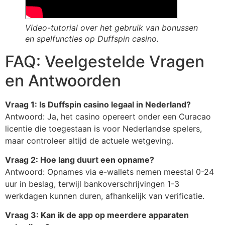
Video-tutorial over het gebruik van bonussen
en spelfuncties op Duffspin casino.
FAQ: Veelgestelde Vragen
en Antwoorden
Vraag 1: Is Duffspin casino legaal in Nederland?
Antwoord: Ja, het casino opereert onder een Curacao
licentie die toegestaan is voor Nederlandse spelers,
maar controleer altijd de actuele wetgeving.
Vraag 2: Hoe lang duurt een opname?
Antwoord: Opnames via e-wallets nemen meestal 0-24
uur in beslag, terwijl bankoverschrijvingen 1-3
werkdagen kunnen duren, afhankelijk van verificatie.
Vraag 3: Kan ik de app op meerdere apparaten