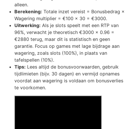
alleen.
Berekening:
Totale inzet vereist = Bonusbedrag ×
Wagering multiplier = €100 × 30 = €3000.
Uitwerking:
Als je slots speelt met een RTP van
96%, verwacht je theoretisch €3000 × 0.96 =
€2880 terug, maar dit is statistisch en geen
garantie. Focus op games met lage bijdrage aan
wagering, zoals slots (100%), in plaats van
tafelspellen (10%).
Tips:
Lees altijd de bonusvoorwaarden, gebruik
tijdlimieten (bijv. 30 dagen) en vermijd opnames
voordat aan wagering is voldaan om bonusverlies
te voorkomen.