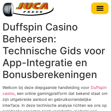
Duffspin Casino
Beheersen:
Technische Gids voor
App-Integratie en
Bonusberekeningen
Welkom bij deze diepgaande handleiding voor
Duffspin
casino
, een online gamingplatform dat bekend staat om
zijn uitgebreide aanbod en gebruiksvriendelijke
interface. In deze technische analyse richten we ons op