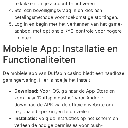
te klikken om je account te activeren.
Stel een beveiligingsvraag in en kies een
betalingsmethode voor toekomstige stortingen.
Log in en begin met het verkennen van het game-
aanbod, met optionele KYC-controle voor hogere
limieten.
Mobiele App: Installatie en
Functionaliteiten
De mobiele app van Duffspin casino biedt een naadloze
gamingervaring. Hier is hoe je het instelt:
Download:
Voor iOS, ga naar de App Store en
zoek naar ‘Duffspin casino’; voor Android,
download de APK via de officiële website om
regionale beperkingen te omzeilen.
Installatie:
Volg de instructies op het scherm en
verleen de nodige permissies voor push-