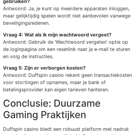
gebruiken?
Antwoord: Ja, je kunt op meerdere apparaten inloggen,
maar gelijktijdig spelen wordt niet aanbevolen vanwege
beveiligingsredenen.
Vraag 4: Wat als ik mijn wachtwoord vergeet?
Antwoord: Gebruik de ‘Wachtwoord vergeten’ optie op
de loginpagina om een resetlink naar je e-mail te sturen
en volg de instructies.
Vraag 5: Zijn er verborgen kosten?
Antwoord: Duffspin casino rekent geen transactiekosten
voor stortingen of opnames, maar je bank of
betalingsprovider kan eigen tarieven hanteren.
Conclusie: Duurzame
Gaming Praktijken
Duffspin casino biedt een robuust platform met nadruk