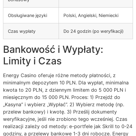
Obsługiwane języki
Polski, Angielski, Niemiecki
Czas wypłaty
Do 24 godzin (po weryfikacji)
Bankowość i Wypłaty:
Limity i Czas
Energy Casino oferuje różne metody płatności, z
minimalnym depozytem 10 PLN. Dla wypłat, minimalna
kwota to 20 PLN, z dziennym limitem do 5 000 PLN i
miesięcznym do 15 000 PLN. Proces: 1) Przejdź do
„Kasyna” i wybierz „Wypłać”. 2) Wybierz metodę (np.
przelew bankowy) i kwotę. 3) Prześlij dokumenty
weryfikacyjne, jeśli nie zrobiono tego wcześniej. Czas
realizacji zależy od metody: e-portfele jak Skrill to 0-24
godziny, a przelewy bankowe 1-3 dni robocze. Energy