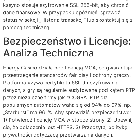
kasyno stosuje szyfrowanie SSL 256-bit, aby chronić
dane finansowe. W przypadku opóźnień, sprawdź
status w sekcji „Historia transakcji” lub skontaktuj się z
pomocą techniczną.
Bezpieczeństwo i Licencje:
Analiza Techniczna
Energy Casino działa pod licencją MGA, co gwarantuje
przestrzeganie standardów fair play i ochrony graczy.
Platforma używa certyfikatu SSL do szyfrowania
danych, a gry są regularnie audytowane pod kątem RTP
przez niezależne firmy jak eCOGRA. RTP dla
popularnych automatów waha się od 94% do 97%, np.
„Starburst” ma 96.1%. Aby sprawdzić bezpieczeństwo:
1) Potwierdź licencję MGA w stopce strony. 2) Upewnij
się, że połączenie jest HTTPS. 3) Przeczytaj politykę
prywatności dotyczącą przetwarzania danych.