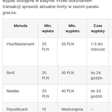
wypłat dostępne w kasynie. Przed dokonaniem
transakcji sprawdź aktualne limity w swoim panelu
gracza.
Metoda
Min.
Min.
Czas
wpłata
wypłata
wypłaty
Visa/Mastercard
25
50 PLN
1–3 dni
PLN
robocze
Skrill
20
40 PLN
do 24
PLN
godzin
Neteller
20
40 PLN
do 24
PLN
godzin
Paysafecard
10
Niedostępna
–