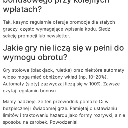
wpłatach?
Tak, kasyno regularnie oferuje promocje dla stałych
graczy, często wymagające wpisania kodu. Śledź
sekcję promocji lub newsletter.
Jakie gry nie liczą się w pełni do
wymogu obrotu?
Gry stołowe (blackjack, ruletka) oraz niektóre automaty
wideo mogą mieć obniżony wkład (np. 10–20%).
Automaty (sloty) zazwyczaj liczą się w 100%. Zawsze
czytaj regulamin bonusu.
Mamy nadzieję, że ten przewodnik pomoże Ci w
bezpiecznej i świadomej grze. Pamiętaj o ustawianiu
limitów i traktowaniu hazardu jako formy rozrywki, a nie
sposobu na zarobek. Powodzenia!