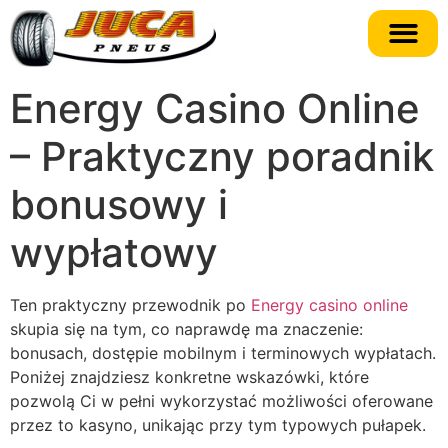
Energy Casino Online
– Praktyczny poradnik
bonusowy i
wypłatowy
Ten praktyczny przewodnik po
Energy casino online
skupia się na tym, co naprawdę ma znaczenie:
bonusach, dostępie mobilnym i terminowych wypłatach.
Poniżej znajdziesz konkretne wskazówki, które
pozwolą Ci w pełni wykorzystać możliwości oferowane
przez to kasyno, unikając przy tym typowych pułapek.