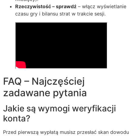
Rzeczywistość – sprawdź
– włącz wyświetlanie
czasu gry i bilansu strat w trakcie sesji.
FAQ – Najczęściej
zadawane pytania
Jakie są wymogi weryfikacji
konta?
Przed pierwszą wypłatą musisz przesłać skan dowodu