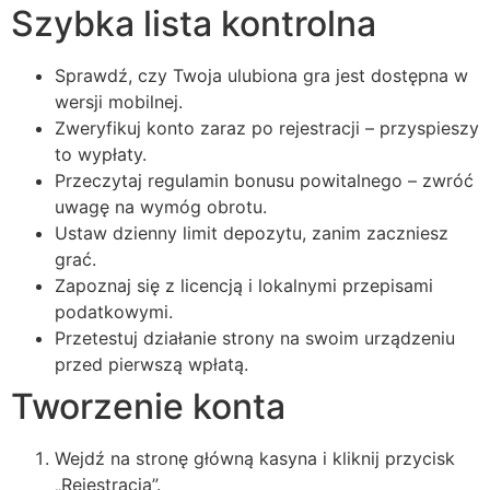
Szybka lista kontrolna
Sprawdź, czy Twoja ulubiona gra jest dostępna w
wersji mobilnej.
Zweryfikuj konto zaraz po rejestracji – przyspieszy
to wypłaty.
Przeczytaj regulamin bonusu powitalnego – zwróć
uwagę na wymóg obrotu.
Ustaw dzienny limit depozytu, zanim zaczniesz
grać.
Zapoznaj się z licencją i lokalnymi przepisami
podatkowymi.
Przetestuj działanie strony na swoim urządzeniu
przed pierwszą wpłatą.
Tworzenie konta
Wejdź na stronę główną kasyna i kliknij przycisk
„Rejestracja”.