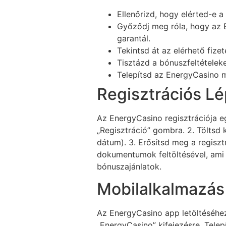
Ellenőrizd, hogy elérted-e 
Győződj meg róla, hogy az E
garantál.
Tekintsd át az elérhető fize
Tisztázd a bónuszfeltételek
Telepítsd az EnergyCasino m
Regisztrációs L
Az EnergyCasino regisztrációja eg
„Regisztráció” gombra. 2. Töltsd k
dátum). 3. Erősítsd meg a regisztr
dokumentumok feltöltésével, ami g
bónuszajánlatok.
Mobilalkalmazás 
Az EnergyCasino app letöltéséhez
„EnergyCasino” kifejezésre. Telepí