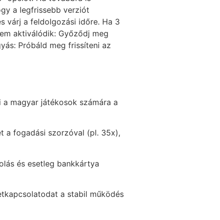
gy a legfrissebb verziót
s várj a feldolgozási időre. Ha 3
 nem aktiválódik: Győződj meg
yás: Próbáld meg frissíteni az
i a magyar játékosok számára a
a fogadási szorzóval (pl. 35x),
olás és esetleg bankkártya
netkapcsolatodat a stabil működés