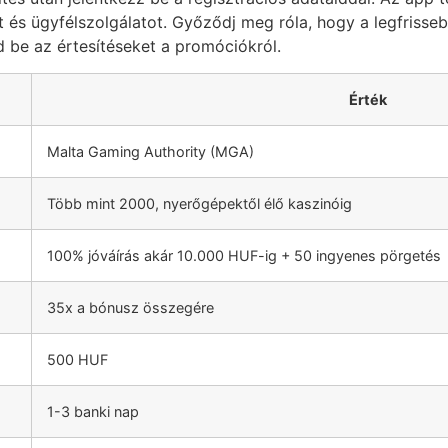
 és ügyfélszolgálatot. Győződj meg róla, hogy a legfrisse
d be az értesítéseket a promóciókról.
Érték
Malta Gaming Authority (MGA)
Több mint 2000, nyerőgépektől élő kaszinóig
100% jóváírás akár 10.000 HUF-ig + 50 ingyenes pörgetés
35x a bónusz összegére
500 HUF
1-3 banki nap