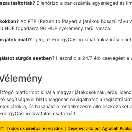
sszautasítottak?
Ellenőrizd a bankszámla egyenleged és limi
ékokban?
Az RTP (Return to Player) a játékok hosszú távú v
100 HUF fogadásra 96 HUF nyeremény térül vissza.
ős játék miatt?
Igen, az EnergyCasino kínál önkizárási lehet
gálatot sürgős esetben?
Használd a 24/7 élő csevegést a 
 Vélemény
ogó platformot kínál a magyar játékosoknak, erős licenccel
tó segítségével biztonságosan navigálhatsz a regisztrációtó
lelős játékra, és használd a rendelkezésre álló eszközöke
EnergyCasino hivatalos csatornáit.
21 Todos os direitos reservados | Desenvolvido por
Agrabah Public