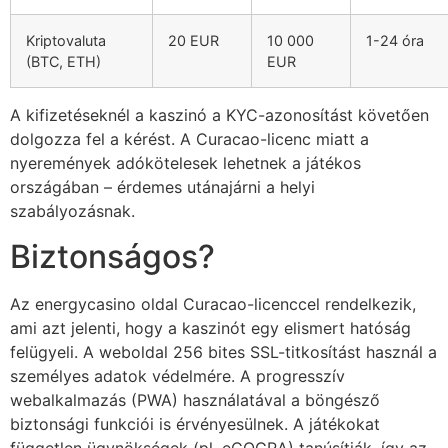
Kriptovaluta
20 EUR
10 000
1-24 óra
(BTC, ETH)
EUR
A kifizetéseknél a kaszinó a KYC-azonosítást követően
dolgozza fel a kérést. A Curacao-licenc miatt a
nyeremények adókötelesek lehetnek a játékos
országában – érdemes utánajárni a helyi
szabályozásnak.
Biztonságos?
Az energycasino oldal Curacao-licenccel rendelkezik,
ami azt jelenti, hogy a kaszinót egy elismert hatóság
felügyeli. A weboldal 256 bites SSL-titkosítást használ a
személyes adatok védelmére. A progresszív
webalkalmazás (PWA) használatával a böngésző
biztonsági funkciói is érvényesülnek. A játékokat
független ügynökségek (pl. eCOGRA) tanúsítják, így az