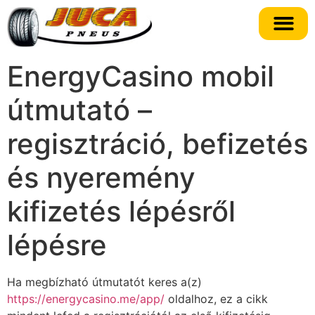
EnergyCasino mobil
útmutató –
regisztráció, befizetés
és nyeremény
kifizetés lépésről
lépésre
Ha megbízható útmutatót keres a(z)
https://energycasino.me/app/
oldalhoz, ez a cikk