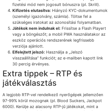
fizetési mód nem jogosult bónuszra (pl. Skrill).
Kifizetés elutasítva:
Hiányzó KYC-dokumentumok
(személyi igazolvány, számla). Töltse fel a
szükséges iratokat az azonosítási folyamatban.
Játékok nem indulnak el:
Frissítse a Flash Playert
vagy a böngészőt; a mobil PWA használatakor az
eszköz operációs rendszerének legfrissebb
verziója ajánlott.
Elfelejtett jelszó:
Használja a „Jelszó
visszaállítása” funkciót; az e-mailben kapott link
30 percig érvényes.
Extra tippek – RTP és
játékválasztás
A legjobb RTP-vel rendelkező nyerőgépek jellemzően
97-99% körül mozognak (pl. Blood Suckers, Jackpot
6000). Kerülje az alacsony RTP-jű játékokat, mint a