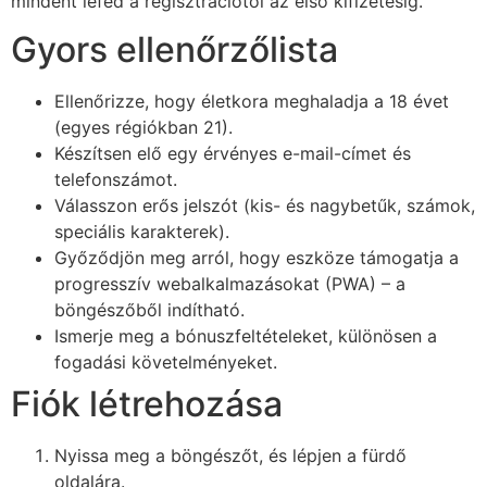
mindent lefed a regisztrációtól az első kifizetésig.
Gyors ellenőrzőlista
Ellenőrizze, hogy életkora meghaladja a 18 évet
(egyes régiókban 21).
Készítsen elő egy érvényes e-mail-címet és
telefonszámot.
Válasszon erős jelszót (kis- és nagybetűk, számok,
speciális karakterek).
Győződjön meg arról, hogy eszköze támogatja a
progresszív webalkalmazásokat (PWA) – a
böngészőből indítható.
Ismerje meg a bónuszfeltételeket, különösen a
fogadási követelményeket.
Fiók létrehozása
Nyissa meg a böngészőt, és lépjen a fürdő
oldalára.