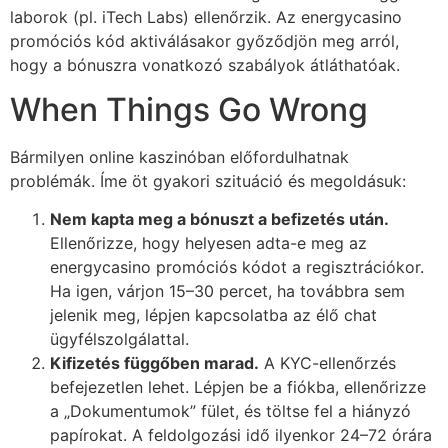
laborok (pl. iTech Labs) ellenőrzik. Az energycasino
promóciós kód aktiválásakor győződjön meg arról,
hogy a bónuszra vonatkozó szabályok átláthatóak.
When Things Go Wrong
Bármilyen online kaszinóban előfordulhatnak
problémák. Íme öt gyakori szituáció és megoldásuk:
Nem kapta meg a bónuszt a befizetés után.
Ellenőrizze, hogy helyesen adta-e meg az
energycasino promóciós kódot a regisztrációkor.
Ha igen, várjon 15–30 percet, ha továbbra sem
jelenik meg, lépjen kapcsolatba az élő chat
ügyfélszolgálattal.
Kifizetés függőben marad.
A KYC-ellenőrzés
befejezetlen lehet. Lépjen be a fiókba, ellenőrizze
a „Dokumentumok” fület, és töltse fel a hiányzó
papírokat. A feldolgozási idő ilyenkor 24–72 órára