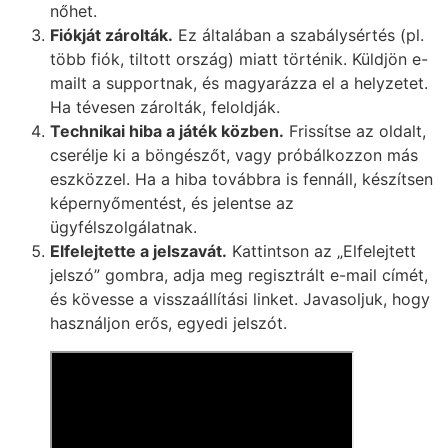
nőhet.
Fiókját zárolták.
Ez általában a szabálysértés (pl.
több fiók, tiltott ország) miatt történik. Küldjön e-
mailt a supportnak, és magyarázza el a helyzetet.
Ha tévesen zárolták, feloldják.
Technikai hiba a játék közben.
Frissítse az oldalt,
cserélje ki a böngészőt, vagy próbálkozzon más
eszközzel. Ha a hiba továbbra is fennáll, készítsen
képernyőmentést, és jelentse az
ügyfélszolgálatnak.
Elfelejtette a jelszavát.
Kattintson az „Elfelejtett
jelszó” gombra, adja meg regisztrált e-mail címét,
és kövesse a visszaállítási linket. Javasoljuk, hogy
használjon erős, egyedi jelszót.