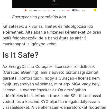
Energycasino promóciós kód
Kifizetések: a kivonási limitek és feldolgozási idő
eltérhetnek. Általában a kifizetési kérelmeket 24 órán
belül feldolgozzák, de a banki átutalás akár 5
munkanapot is igénybe vehet.
Is It Safe?
Az EnergyCasino Curaçao-i licensszel rendelkezik
(Curaçao eGaming), ami alapvető biztonsági szintet
garantál. Fontos tudni, hogy a Curaçao-i licensz nem
nyújt ugyanolyan védelmet, mint egy MGA vagy helyi
licensz – a nyereményeket az Ön országában
adóköteles lehet. Minden tranzakció SSL titkosítással
védett, és a kaszinó KYC eljárása megakadályozza a
visszaéléseket. A véletlenszám-generátorokat független