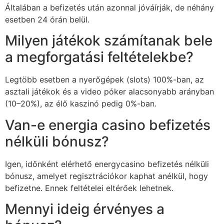
Általában a befizetés után azonnal jóváírják, de néhány
esetben 24 órán belül.
Milyen játékok számítanak bele
a megforgatási feltételekbe?
Legtöbb esetben a nyerőgépek (slots) 100%-ban, az
asztali játékok és a video póker alacsonyabb arányban
(10–20%), az élő kaszinó pedig 0%-ban.
Van-e energia casino befizetés
nélküli bónusz?
Igen, időnként elérhető energycasino befizetés nélküli
bónusz, amelyet regisztrációkor kaphat anélkül, hogy
befizetne. Ennek feltételei eltérőek lehetnek.
Mennyi ideig érvényes a