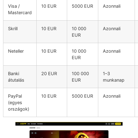
Visa /
10 EUR
5000 EUR
Azonnali
Mastercard
Skrill
10 EUR
10 000
Azonnali
EUR
Neteller
10 EUR
10 000
Azonnali
EUR
Banki
20 EUR
100 000
1–3
átutalás
EUR
munkanap
PayPal
10 EUR
5000 EUR
Azonnali
(egyes
országok)