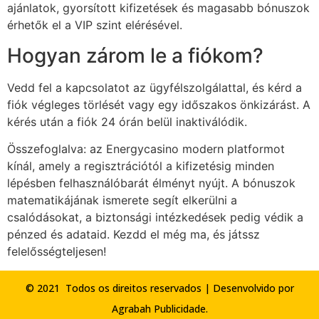
ajánlatok, gyorsított kifizetések és magasabb bónuszok
érhetők el a VIP szint elérésével.
Hogyan zárom le a fiókom?
Vedd fel a kapcsolatot az ügyfélszolgálattal, és kérd a
fiók végleges törlését vagy egy időszakos önkizárást. A
kérés után a fiók 24 órán belül inaktiválódik.
Összefoglalva: az Energycasino modern platformot
kínál, amely a regisztrációtól a kifizetésig minden
lépésben felhasználóbarát élményt nyújt. A bónuszok
matematikájának ismerete segít elkerülni a
csalódásokat, a biztonsági intézkedések pedig védik a
pénzed és adataid. Kezdd el még ma, és játssz
felelősségteljesen!
© 2021 Todos os direitos reservados | Desenvolvido por
Agrabah Publicidade
.