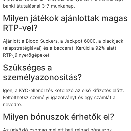
banki átutalásnál 3-7 munkanap.
Milyen játékok ajánlottak magas
RTP-vel?
Ajánlott a Blood Suckers, a Jackpot 6000, a blackjack
(alapstratégiával) és a baccarat. Kerüld a 92% alatti
RTP-jű nyerőgépeket.
Szükséges a
személyazonosítás?
Igen, a KYC-ellenőrzés kötelező az első kifizetés előtt.
Feltölthetsz személyi igazolványt és egy számlát a
nevedre.
Milyen bónuszok érhetők el?
Az üdvözlő csomag mellett heti reload bónuszok,