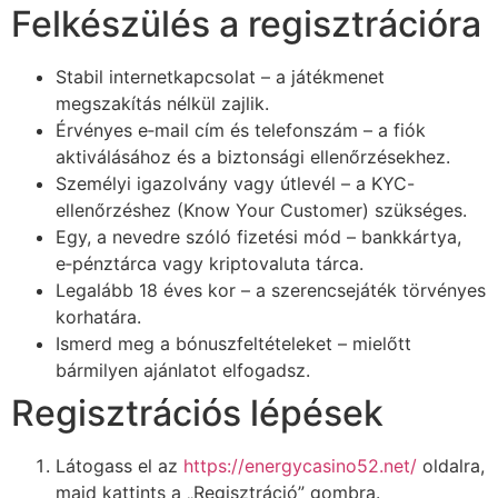
Felkészülés a regisztrációra
Stabil internetkapcsolat – a játékmenet
megszakítás nélkül zajlik.
Érvényes e‑mail cím és telefonszám – a fiók
aktiválásához és a biztonsági ellenőrzésekhez.
Személyi igazolvány vagy útlevél – a KYC-
ellenőrzéshez (Know Your Customer) szükséges.
Egy, a nevedre szóló fizetési mód – bankkártya,
e‑pénztárca vagy kriptovaluta tárca.
Legalább 18 éves kor – a szerencsejáték törvényes
korhatára.
Ismerd meg a bónuszfeltételeket – mielőtt
bármilyen ajánlatot elfogadsz.
Regisztrációs lépések
Látogass el az
https://energycasino52.net/
oldalra,
majd kattints a „Regisztráció” gombra.