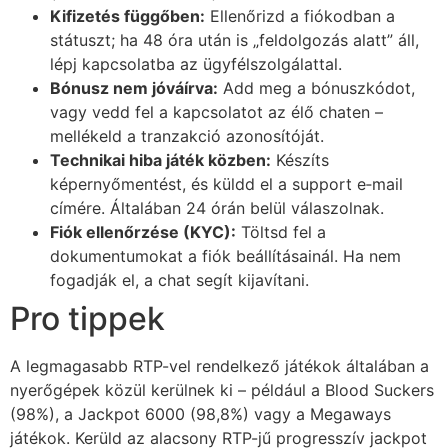
Kifizetés függőben:
Ellenőrizd a fiókodban a
státuszt; ha 48 óra után is „feldolgozás alatt” áll,
lépj kapcsolatba az ügyfélszolgálattal.
Bónusz nem jóváírva:
Add meg a bónuszkódot,
vagy vedd fel a kapcsolatot az élő chaten –
mellékeld a tranzakció azonosítóját.
Technikai hiba játék közben:
Készíts
képernyőmentést, és küldd el a support e‑mail
címére. Általában 24 órán belül válaszolnak.
Fiók ellenőrzése (KYC):
Töltsd fel a
dokumentumokat a fiók beállításainál. Ha nem
fogadják el, a chat segít kijavítani.
Pro tippek
A legmagasabb RTP-vel rendelkező játékok általában a
nyerőgépek közül kerülnek ki – például a Blood Suckers
(98%), a Jackpot 6000 (98,8%) vagy a Megaways
játékok. Kerüld az alacsony RTP-jű progresszív jackpot