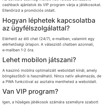
cashback ajánlatok és VIP program várja a játékosokat.
Ellenőrizd a promóciós oldalt.
Hogyan léphetek kapcsolatba
az ügyfélszolgálattal?
Elérhető az élő chat (24/7), e‑mailben, valamint egy
elérhetőségi űrlapon. A válaszidő chatben azonnali,
e‑mailben 1-2 óra.
Lehet mobilon játszani?
A kaszinó mobilra optimalizált weboldalt kínál, amely
böngészőből is használható. Nincs natív alkalmazás, de
a PWA funkcióval az asztalra mentheted a weboldalt.
Van VIP program?
Igen, a hűséges játékosok számára személyre szabott