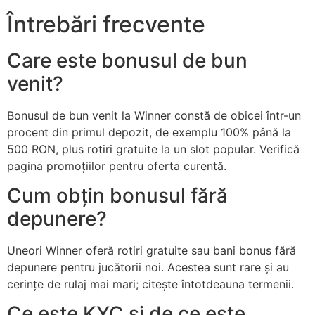
Întrebări frecvente
Care este bonusul de bun
venit?
Bonusul de bun venit la Winner constă de obicei într-un
procent din primul depozit, de exemplu 100% până la
500 RON, plus rotiri gratuite la un slot popular. Verifică
pagina promoțiilor pentru oferta curentă.
Cum obțin bonusul fără
depunere?
Uneori Winner oferă rotiri gratuite sau bani bonus fără
depunere pentru jucătorii noi. Acestea sunt rare și au
cerințe de rulaj mai mari; citește întotdeauna termenii.
Ce este KYC și de ce este