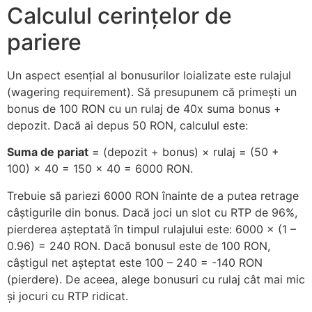
Calculul cerințelor de
pariere
Un aspect esențial al bonusurilor loializate este rulajul
(wagering requirement). Să presupunem că primești un
bonus de 100 RON cu un rulaj de 40x suma bonus +
depozit. Dacă ai depus 50 RON, calculul este:
Suma de pariat
= (depozit + bonus) × rulaj = (50 +
100) × 40 = 150 × 40 = 6000 RON.
Trebuie să pariezi 6000 RON înainte de a putea retrage
câștigurile din bonus. Dacă joci un slot cu RTP de 96%,
pierderea așteptată în timpul rulajului este: 6000 × (1 –
0.96) = 240 RON. Dacă bonusul este de 100 RON,
câștigul net așteptat este 100 – 240 = -140 RON
(pierdere). De aceea, alege bonusuri cu rulaj cât mai mic
și jocuri cu RTP ridicat.