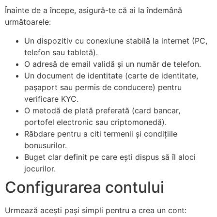
Înainte de a începe, asigură-te că ai la îndemână
următoarele:
Un dispozitiv cu conexiune stabilă la internet (PC,
telefon sau tabletă).
O adresă de email validă și un număr de telefon.
Un document de identitate (carte de identitate,
pașaport sau permis de conducere) pentru
verificare KYC.
O metodă de plată preferată (card bancar,
portofel electronic sau criptomonedă).
Răbdare pentru a citi termenii și condițiile
bonusurilor.
Buget clar definit pe care ești dispus să îl aloci
jocurilor.
Configurarea contului
Urmează acești pași simpli pentru a crea un cont: