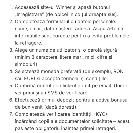
Accesează site-ul Winner și apasă butonul
„Inregistrare” (de obicei în colțul dreapta sus).
Completează formularul cu datele personale:
nume, email, dată naștere, adresă. Asigură-te că
informațiile sunt corecte pentru a evita problemele
la retragere.
Alege un nume de utilizator și o parolă sigură
(minim 8 caractere, litere mari, mici, cifre și
simboluri).
Selectează moneda preferată (de exemplu, RON
sau EUR) și acceptă termenii și condițiile.
Confirmă contul prin link-ul primit pe email. Uneori
vei primi și un SMS de verificare.
Efectuează primul depozit pentru a activa bonusul
de bun venit (dacă dorești).
Completează verificarea identității (KYC)
încărcând copii ale documentelor solicitate – acest
pas este obligatoriu înaintea primei retrageri.