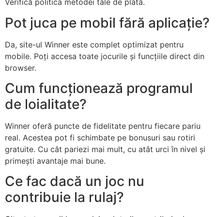
Verifică politica metodei tale de plată.
Pot juca pe mobil fără aplicație?
Da, site-ul Winner este complet optimizat pentru
mobile. Poți accesa toate jocurile și funcțiile direct din
browser.
Cum funcționează programul
de loialitate?
Winner oferă puncte de fidelitate pentru fiecare pariu
real. Acestea pot fi schimbate pe bonusuri sau rotiri
gratuite. Cu cât pariezi mai mult, cu atât urci în nivel și
primești avantaje mai bune.
Ce fac dacă un joc nu
contribuie la rulaj?