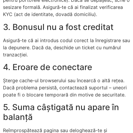
pentru portofele electronice). Dacă se depășesc, scrie o
sesizare formală. Asigură-te că ai finalizat verificarea
KYC (act de identitate, dovadă domiciliu).
3. Bonusul nu a fost creditat
Asigură-te că ai introdus codul corect la înregistrare sau
la depunere. Dacă da, deschide un ticket cu numărul
tranzacției.
4. Eroare de conectare
Șterge cache-ul browserului sau încearcă o altă rețea.
Dacă problema persistă, contactează suportul – uneori
poate fi o blocare temporară din motive de securitate.
5. Suma câștigată nu apare în
balanță
Reîmprospătează pagina sau deloghează-te și