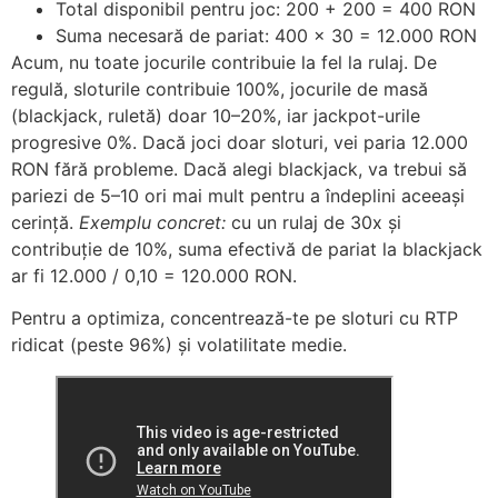
Total disponibil pentru joc: 200 + 200 = 400 RON
Suma necesară de pariat: 400 × 30 = 12.000 RON
Acum, nu toate jocurile contribuie la fel la rulaj. De
regulă, sloturile contribuie 100%, jocurile de masă
(blackjack, ruletă) doar 10–20%, iar jackpot-urile
progresive 0%. Dacă joci doar sloturi, vei paria 12.000
RON fără probleme. Dacă alegi blackjack, va trebui să
pariezi de 5–10 ori mai mult pentru a îndeplini aceeași
cerință.
Exemplu concret:
cu un rulaj de 30x și
contribuție de 10%, suma efectivă de pariat la blackjack
ar fi 12.000 / 0,10 = 120.000 RON.
Pentru a optimiza, concentrează-te pe sloturi cu RTP
ridicat (peste 96%) și volatilitate medie.