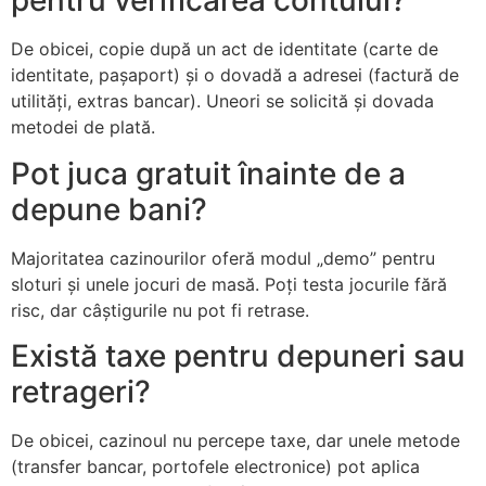
pentru verificarea contului?
De obicei, copie după un act de identitate (carte de
identitate, pașaport) și o dovadă a adresei (factură de
utilități, extras bancar). Uneori se solicită și dovada
metodei de plată.
Pot juca gratuit înainte de a
depune bani?
Majoritatea cazinourilor oferă modul „demo” pentru
sloturi și unele jocuri de masă. Poți testa jocurile fără
risc, dar câștigurile nu pot fi retrase.
Există taxe pentru depuneri sau
retrageri?
De obicei, cazinoul nu percepe taxe, dar unele metode
(transfer bancar, portofele electronice) pot aplica