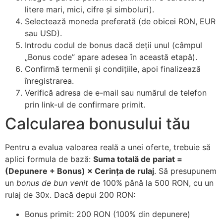
litere mari, mici, cifre și simboluri).
Selectează moneda preferată (de obicei RON, EUR
sau USD).
Introdu codul de bonus dacă deții unul (câmpul
„Bonus code” apare adesea în această etapă).
Confirmă termenii și condițiile, apoi finalizează
înregistrarea.
Verifică adresa de e-mail sau numărul de telefon
prin link-ul de confirmare primit.
Calcularea bonusului tău
Pentru a evalua valoarea reală a unei oferte, trebuie să
aplici formula de bază:
Suma totală de pariat =
(Depunere + Bonus) × Cerința de rulaj
. Să presupunem
un
bonus de bun venit
de 100% până la 500 RON, cu un
rulaj de 30x. Dacă depui 200 RON:
Bonus primit: 200 RON (100% din depunere)