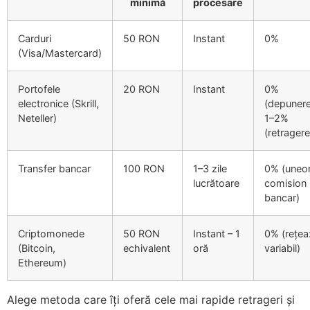
minimă
procesare
Carduri
50 RON
Instant
0%
(Visa/Mastercard)
Portofele
20 RON
Instant
0%
electronice (Skrill,
(depunere
Neteller)
1–2%
(retragere
Transfer bancar
100 RON
1–3 zile
0% (uneor
lucrătoare
comision
bancar)
Criptomonede
50 RON
Instant – 1
0% (rețea
(Bitcoin,
echivalent
oră
variabil)
Ethereum)
Alege metoda care îți oferă cele mai rapide retrageri și