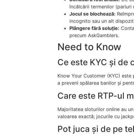
încălcării termenilor (pariuri
Jocul se blochează:
Reîmpros
incognito sau un alt dispozit
Plângere fără soluție:
Conta
precum AskGamblers.
Need to Know
Ce este KYC și de c
Know Your Customer (KYC) este pro
a preveni spălarea banilor și pent
Care este RTP-ul me
Majoritatea sloturilor online au un
valoarea exactă; jocurile cu jack
Pot juca și de pe te