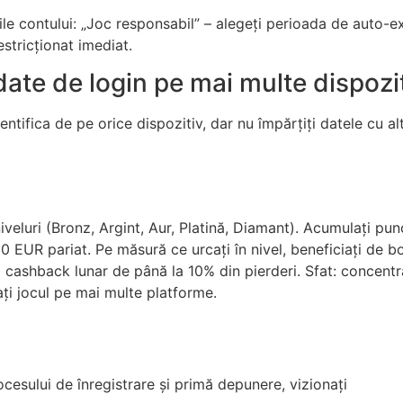
ile contului: „Joc responsabil” – alegeți perioada de auto-ex
estricționat imediat.
 date de login pe mai multe dispozi
entifica de pe orice dispozitiv, dar nu împărțiți datele cu a
veluri (Bronz, Argint, Aur, Platină, Diamant). Acumulați punc
20 EUR pariat. Pe măsură ce urcați în nivel, beneficiați de b
 cashback lunar de până la 10% din pierderi. Sfat: concentra
ți jocul pe mai multe platforme.
cesului de înregistrare și primă depunere, vizionați