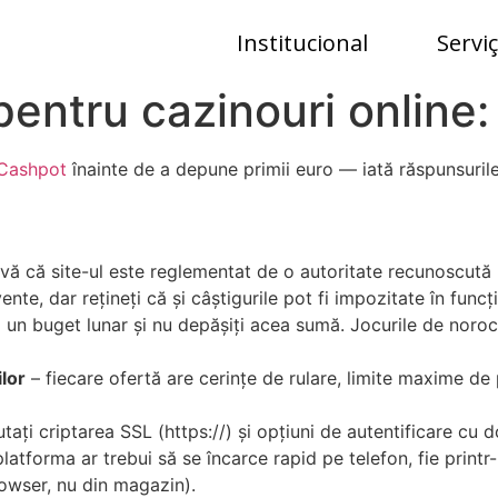
Institucional
Servi
pentru cazinouri online: 
Cashpot
înainte de a depune primii euro — iată răspunsurile
-vă că site-ul este reglementat de o autoritate recunoscu
nte, dar rețineți că și câștigurile pot fi impozitate în funcț
ți un buget lunar și nu depășiți acea sumă. Jocurile de noroc
lor
– fiecare ofertă are cerințe de rulare, limite maxime de p
tați criptarea SSL (https://) și opțiuni de autentificare cu d
latforma ar trebui să se încarce rapid pe telefon, fie printr-
rowser, nu din magazin).