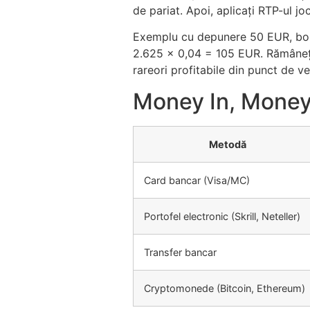
de pariat. Apoi, aplicați RTP-ul j
Exemplu cu depunere 50 EUR, bon
2.625 × 0,04 = 105 EUR. Rămâneți
rareori profitabile din punct de 
Money In, Money
Metodă
Card bancar (Visa/MC)
Portofel electronic (Skrill, Neteller)
Transfer bancar
Cryptomonede (Bitcoin, Ethereum)