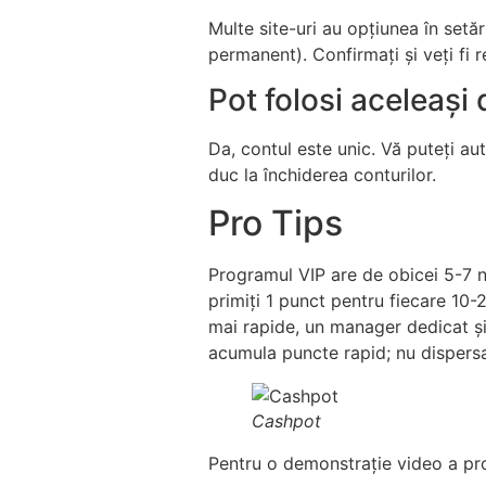
Multe site-uri au opțiunea în setăr
permanent). Confirmați și veți fi r
Pot folosi aceleași
Da, contul este unic. Vă puteți aut
duc la închiderea conturilor.
Pro Tips
Programul VIP are de obicei 5-7 ni
primiți 1 punct pentru fiecare 10-
mai rapide, un manager dedicat și
acumula puncte rapid; nu dispersa
Cashpot
Pentru o demonstrație video a pro