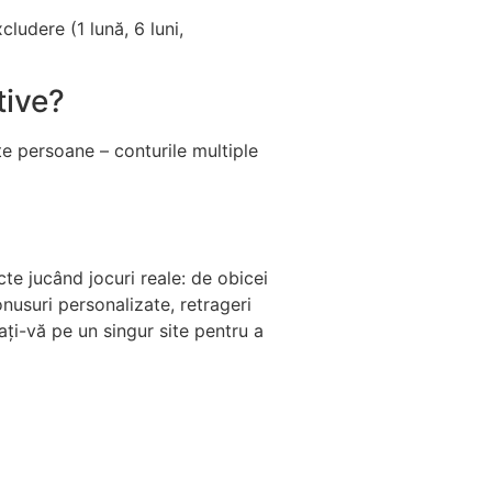
cludere (1 lună, 6 luni,
tive?
lte persoane – conturile multiple
te jucând jocuri reale: de obicei
onusuri personalizate, retrageri
ți-vă pe un singur site pentru a