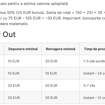
ocului pentru a estima valorea așteptată.
us 50% (25 EUR bonus). Suma de rulat = (50 + 25) × 35 =
 cu 75 EUR – 105 EUR = –30 EUR. Important: bonusurile cu
vedere matematic.
 Out
Depunere minimă
Retragere minimă
Timp de pro
10 EUR
20 EUR
1–3 zile lucră
10 EUR
10 EUR
Instant – 24 o
20 EUR
50 EUR
3–7 zile
20 EUR
20 EUR
Instant – 12 o