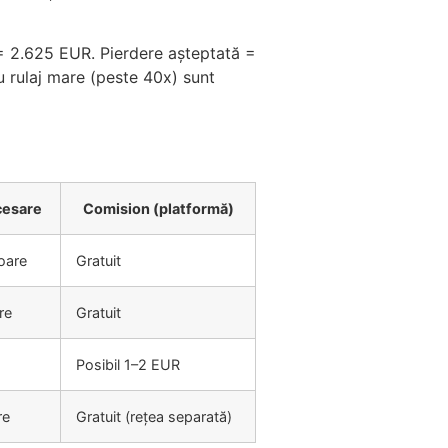
 2.625 EUR. Pierdere așteptată =
 rulaj mare (peste 40x) sunt
cesare
Comision (platformă)
toare
Gratuit
re
Gratuit
Posibil 1–2 EUR
re
Gratuit (rețea separată)