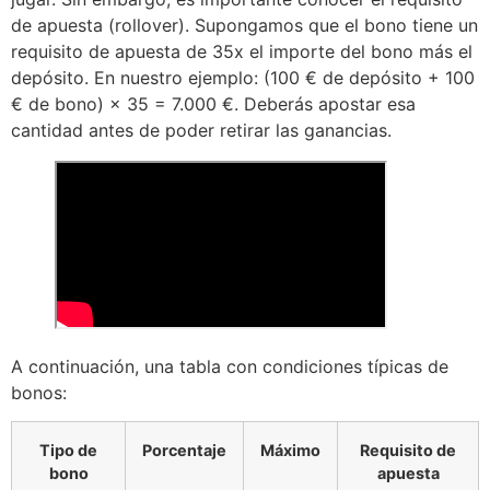
de apuesta (rollover). Supongamos que el bono tiene un
requisito de apuesta de 35x el importe del bono más el
depósito. En nuestro ejemplo: (100 € de depósito + 100
€ de bono) × 35 = 7.000 €. Deberás apostar esa
cantidad antes de poder retirar las ganancias.
A continuación, una tabla con condiciones típicas de
bonos:
Tipo de
Porcentaje
Máximo
Requisito de
bono
apuesta