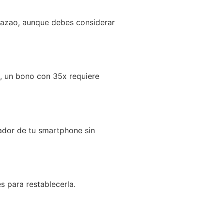
urazao, aunque debes considerar
o, un bono con 35x requiere
gador de tu smartphone sin
s para restablecerla.