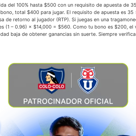
a del 100% hasta $500 con un requisito de apuesta de 35
ono, total $400 para jugar. El requisito de apuesta es 35
asa de retorno al jugador (RTP). Si juegas en una tragamon
es (1 – 0.96) × $14,000 = $560. Como tu bono es $200, el
idad baja de obtener ganancias sin suerte. Siempre verifica