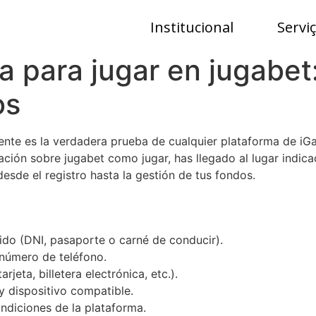
Institucional
Servi
 para jugar en jugabet:
os
mente es la verdadera prueba de cualquier plataforma de i
ción sobre jugabet como jugar, has llegado al lugar indica
esde el registro hasta la gestión de tus fondos.
do (DNI, pasaporte o carné de conducir).
 número de teléfono.
jeta, billetera electrónica, etc.).
y dispositivo compatible.
ndiciones de la plataforma.