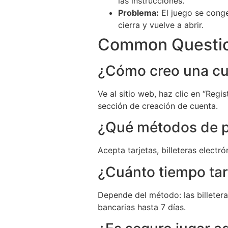
las instrucciones.
Problema:
El juego se cong
cierra y vuelve a abrir.
Common Questi
¿Cómo creo una cu
Ve al sitio web, haz clic en “Regis
sección de creación de cuenta.
¿Qué métodos de p
Acepta tarjetas, billeteras electr
¿Cuánto tiempo tar
Depende del método: las billeteras
bancarias hasta 7 días.