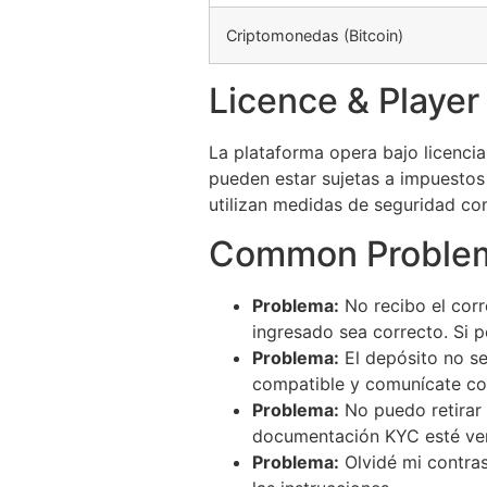
Criptomonedas (Bitcoin)
Licence & Player
La plataforma opera bajo licenci
pueden estar sujetas a impuestos 
utilizan medidas de seguridad co
Common Problem
Problema:
No recibo el corr
ingresado sea correcto. Si p
Problema:
El depósito no se
compatible y comunícate con 
Problema:
No puedo retirar
documentación KYC esté ver
Problema:
Olvidé mi contra