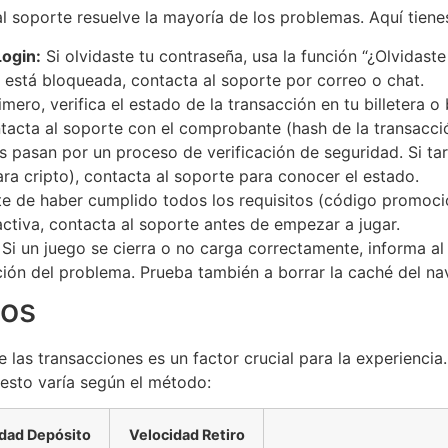
 soporte resuelve la mayoría de los problemas. Aquí tien
ogin:
Si olvidaste tu contraseña, usa la función “¿Olvidast
ta está bloqueada, contacta al soporte por correo o chat.
mero, verifica el estado de la transacción en tu billetera 
tacta al soporte con el comprobante (hash de la transacció
s pasan por un proceso de verificación de seguridad. Si t
ra cripto), contacta al soporte para conocer el estado.
e de haber cumplido todos los requisitos (código promocio
activa, contacta al soporte antes de empezar a jugar.
Si un juego se cierra o no carga correctamente, informa a
pción del problema. Prueba también a borrar la caché del n
cos
las transacciones es un factor crucial para la experiencia
 esto varía según el método:
dad Depósito
Velocidad Retiro