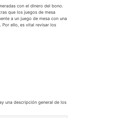
eneradas con el dinero del bono.
tras que los juegos de mesa
amente a un juego de mesa con una
Por ello, es vital revisar los
ay una descripción general de los