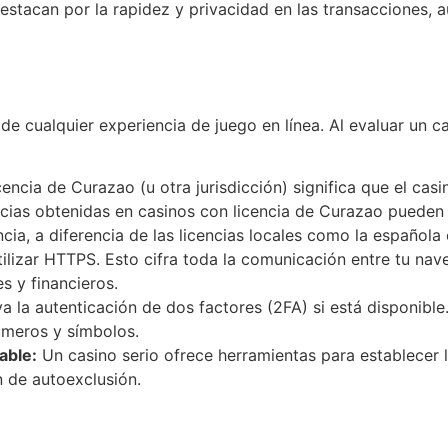
stacan por la rapidez y privacidad en las transacciones, 
 de cualquier experiencia de juego en línea. Al evaluar un 
encia de Curazao (u otra jurisdicción) significa que el cas
ias obtenidas en casinos con licencia de Curazao pueden 
ncia, a diferencia de las licencias locales como la española
lizar HTTPS. Esto cifra toda la comunicación entre tu nav
s y financieros.
a la autenticación de dos factores (2FA) si está disponibl
úmeros y símbolos.
able:
Un casino serio ofrece herramientas para establecer l
n de autoexclusión.