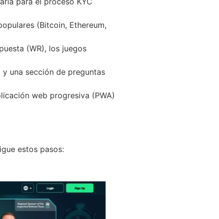
saria para el proceso KYC
opulares (Bitcoin, Ethereum,
apuesta (WR), los juegos
o y una sección de preguntas
licación web progresiva (PWA)
igue estos pasos: