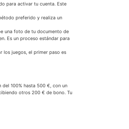
o para activar tu cuenta. Este
método preferido y realiza un
ube una foto de tu documento de
ten. Es un proceso estándar para
r los juegos, el primer paso es
n del 100% hasta 500 €, con un
cibiendo otros 200 € de bono. Tu