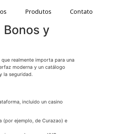
ços
Produtos
Contato
, Bonos y
lo que realmente importa para una
terfaz moderna y un catálogo
y la seguridad.
ataforma, incluido un casino
a (por ejemplo, de Curazao) e