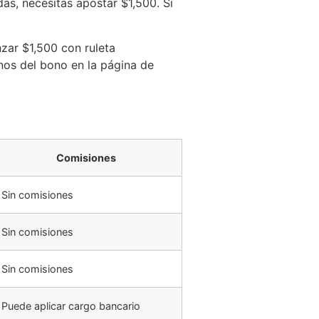
das, necesitas apostar $1,500. Si
nzar $1,500 con ruleta
inos del bono en la página de
Comisiones
Sin comisiones
Sin comisiones
Sin comisiones
Puede aplicar cargo bancario