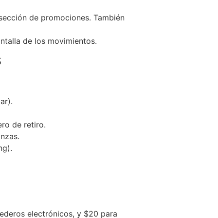
 sección de promociones. También
talla de los movimientos.
s
ar).
ro de retiro.
anzas.
ng).
ederos electrónicos, y $20 para