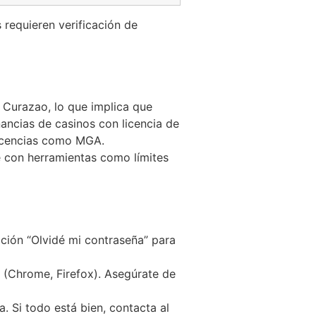
s requieren verificación de
e Curazao, lo que implica que
ancias de casinos con licencia de
 licencias como MGA.
e con herramientas como límites
pción “Olvidé mi contraseña” para
 (Chrome, Firefox). Asegúrate de
. Si todo está bien, contacta al