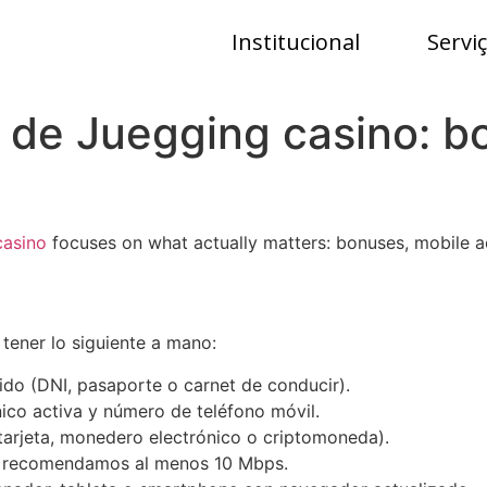
Institucional
Servi
a de Juegging casino: b
casino
focuses on what actually matters: bonuses, mobile ac
tener lo siguiente a mano:
do (DNI, pasaporte o carnet de conducir).
nico activa y número de teléfono móvil.
arjeta, monedero electrónico o criptomoneda).
e; recomendamos al menos 10 Mbps.