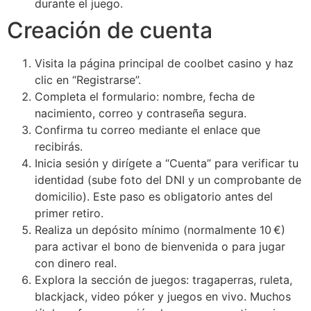
durante el juego.
Creación de cuenta
Visita la página principal de coolbet casino y haz
clic en “Registrarse”.
Completa el formulario: nombre, fecha de
nacimiento, correo y contraseña segura.
Confirma tu correo mediante el enlace que
recibirás.
Inicia sesión y dirígete a “Cuenta” para verificar tu
identidad (sube foto del DNI y un comprobante de
domicilio). Este paso es obligatorio antes del
primer retiro.
Realiza un depósito mínimo (normalmente 10 €)
para activar el bono de bienvenida o para jugar
con dinero real.
Explora la sección de juegos: tragaperras, ruleta,
blackjack, video póker y juegos en vivo. Muchos