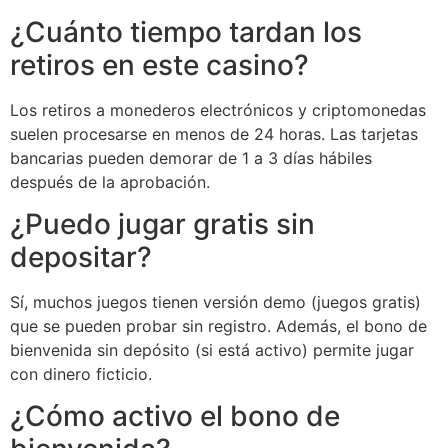
¿Cuánto tiempo tardan los
retiros en este casino?
Los retiros a monederos electrónicos y criptomonedas
suelen procesarse en menos de 24 horas. Las tarjetas
bancarias pueden demorar de 1 a 3 días hábiles
después de la aprobación.
¿Puedo jugar gratis sin
depositar?
Sí, muchos juegos tienen versión demo (juegos gratis)
que se pueden probar sin registro. Además, el bono de
bienvenida sin depósito (si está activo) permite jugar
con dinero ficticio.
¿Cómo activo el bono de