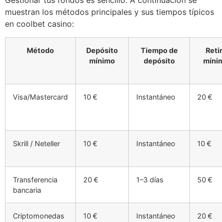
Gestionar tus fondos es sencillo. A continuación se
muestran los métodos principales y sus tiempos típicos
en coolbet casino:
Método
Depósito
Tiempo de
Reti
mínimo
depósito
míni
Visa/Mastercard
10 €
Instantáneo
20 €
Skrill / Neteller
10 €
Instantáneo
10 €
Transferencia
20 €
1–3 días
50 €
bancaria
Criptomonedas
10 €
Instantáneo
20 €