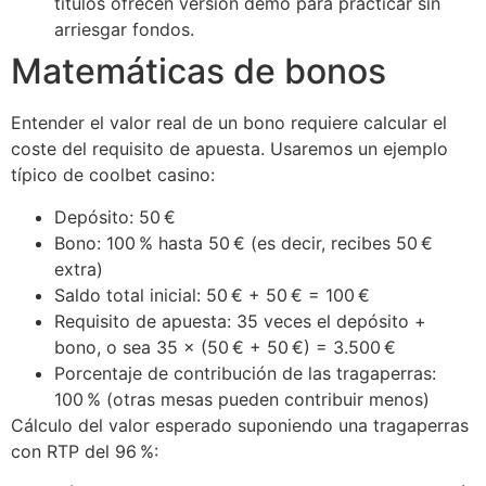
títulos ofrecen versión demo para practicar sin
arriesgar fondos.
Matemáticas de bonos
Entender el valor real de un bono requiere calcular el
coste del requisito de apuesta. Usaremos un ejemplo
típico de coolbet casino:
Depósito: 50 €
Bono: 100 % hasta 50 € (es decir, recibes 50 €
extra)
Saldo total inicial: 50 € + 50 € = 100 €
Requisito de apuesta: 35 veces el depósito +
bono, o sea 35 × (50 € + 50 €) = 3.500 €
Porcentaje de contribución de las tragaperras:
100 % (otras mesas pueden contribuir menos)
Cálculo del valor esperado suponiendo una tragaperras
con RTP del 96 %: