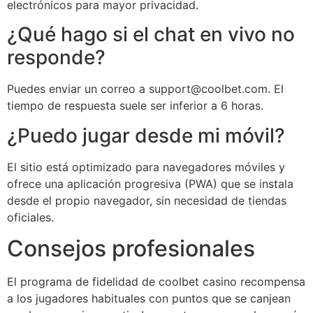
electrónicos para mayor privacidad.
¿Qué hago si el chat en vivo no
responde?
Puedes enviar un correo a support@coolbet.com. El
tiempo de respuesta suele ser inferior a 6 horas.
¿Puedo jugar desde mi móvil?
El sitio está optimizado para navegadores móviles y
ofrece una aplicación progresiva (PWA) que se instala
desde el propio navegador, sin necesidad de tiendas
oficiales.
Consejos profesionales
El programa de fidelidad de coolbet casino recompensa
a los jugadores habituales con puntos que se canjean