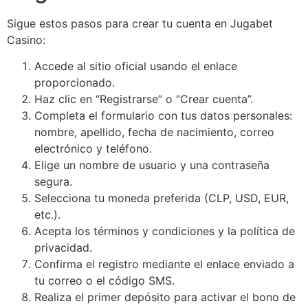
Sigue estos pasos para crear tu cuenta en Jugabet
Casino:
Accede al sitio oficial usando el enlace
proporcionado.
Haz clic en “Registrarse” o “Crear cuenta”.
Completa el formulario con tus datos personales:
nombre, apellido, fecha de nacimiento, correo
electrónico y teléfono.
Elige un nombre de usuario y una contraseña
segura.
Selecciona tu moneda preferida (CLP, USD, EUR,
etc.).
Acepta los términos y condiciones y la política de
privacidad.
Confirma el registro mediante el enlace enviado a
tu correo o el código SMS.
Realiza el primer depósito para activar el bono de