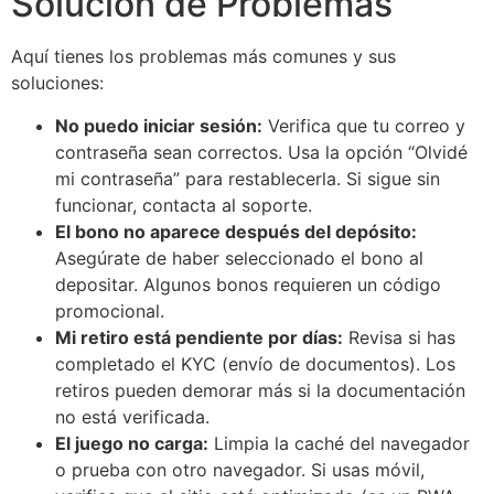
Solución de Problemas
Aquí tienes los problemas más comunes y sus
soluciones:
No puedo iniciar sesión:
Verifica que tu correo y
contraseña sean correctos. Usa la opción “Olvidé
mi contraseña” para restablecerla. Si sigue sin
funcionar, contacta al soporte.
El bono no aparece después del depósito:
Asegúrate de haber seleccionado el bono al
depositar. Algunos bonos requieren un código
promocional.
Mi retiro está pendiente por días:
Revisa si has
completado el KYC (envío de documentos). Los
retiros pueden demorar más si la documentación
no está verificada.
El juego no carga:
Limpia la caché del navegador
o prueba con otro navegador. Si usas móvil,