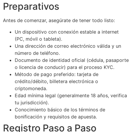
Preparativos
Antes de comenzar, asegúrate de tener todo listo:
Un dispositivo con conexión estable a internet
(PC, móvil o tableta).
Una dirección de correo electrónico válida y un
número de teléfono.
Documento de identidad oficial (cédula, pasaporte
o licencia de conducir) para el proceso KYC.
Método de pago preferido: tarjeta de
crédito/débito, billetera electrónica o
criptomoneda.
Edad mínima legal (generalmente 18 años, verifica
tu jurisdicción).
Conocimiento básico de los términos de
bonificación y requisitos de apuesta.
Registro Paso a Paso