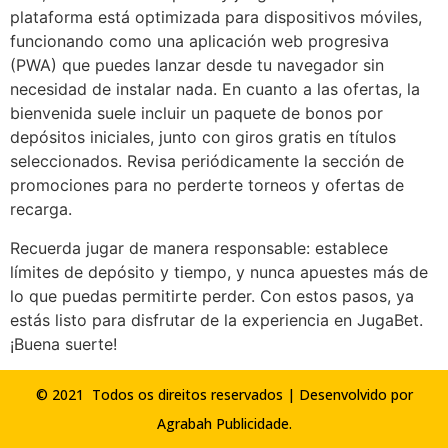
plataforma está optimizada para dispositivos móviles,
funcionando como una aplicación web progresiva
(PWA) que puedes lanzar desde tu navegador sin
necesidad de instalar nada. En cuanto a las ofertas, la
bienvenida suele incluir un paquete de bonos por
depósitos iniciales, junto con giros gratis en títulos
seleccionados. Revisa periódicamente la sección de
promociones para no perderte torneos y ofertas de
recarga.
Recuerda jugar de manera responsable: establece
límites de depósito y tiempo, y nunca apuestes más de
lo que puedas permitirte perder. Con estos pasos, ya
estás listo para disfrutar de la experiencia en JugaBet.
¡Buena suerte!
© 2021 Todos os direitos reservados | Desenvolvido por
Agrabah Publicidade
.