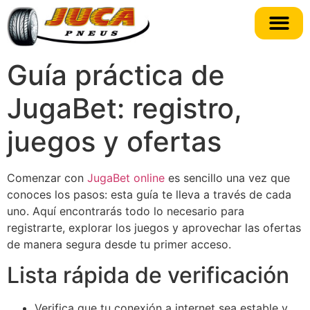
Guía práctica de
JugaBet: registro,
juegos y ofertas
Comenzar con
JugaBet online
es sencillo una vez que
conoces los pasos: esta guía te lleva a través de cada
uno. Aquí encontrarás todo lo necesario para
registrarte, explorar los juegos y aprovechar las ofertas
de manera segura desde tu primer acceso.
Lista rápida de verificación
Verifica que tu conexión a internet sea estable y