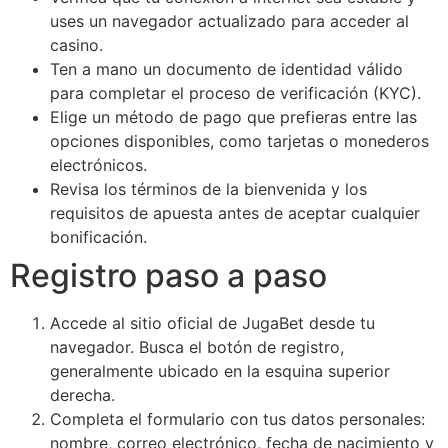
uses un navegador actualizado para acceder al
casino.
Ten a mano un documento de identidad válido
para completar el proceso de verificación (KYC).
Elige un método de pago que prefieras entre las
opciones disponibles, como tarjetas o monederos
electrónicos.
Revisa los términos de la bienvenida y los
requisitos de apuesta antes de aceptar cualquier
bonificación.
Registro paso a paso
Accede al sitio oficial de JugaBet desde tu
navegador. Busca el botón de registro,
generalmente ubicado en la esquina superior
derecha.
Completa el formulario con tus datos personales:
nombre, correo electrónico, fecha de nacimiento y