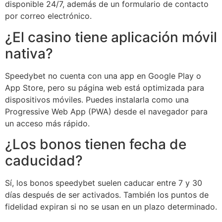
disponible 24/7, además de un formulario de contacto
por correo electrónico.
¿El casino tiene aplicación móvil
nativa?
Speedybet no cuenta con una app en Google Play o
App Store, pero su página web está optimizada para
dispositivos móviles. Puedes instalarla como una
Progressive Web App (PWA) desde el navegador para
un acceso más rápido.
¿Los bonos tienen fecha de
caducidad?
Sí, los bonos speedybet suelen caducar entre 7 y 30
días después de ser activados. También los puntos de
fidelidad expiran si no se usan en un plazo determinado.