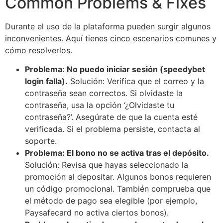
Common Problems & Fixes
Durante el uso de la plataforma pueden surgir algunos
inconvenientes. Aquí tienes cinco escenarios comunes y
cómo resolverlos.
Problema: No puedo iniciar sesión (speedybet
login falla).
Solución: Verifica que el correo y la
contraseña sean correctos. Si olvidaste la
contraseña, usa la opción ‘¿Olvidaste tu
contraseña?’. Asegúrate de que la cuenta esté
verificada. Si el problema persiste, contacta al
soporte.
Problema: El bono no se activa tras el depósito.
Solución: Revisa que hayas seleccionado la
promoción al depositar. Algunos bonos requieren
un código promocional. También comprueba que
el método de pago sea elegible (por ejemplo,
Paysafecard no activa ciertos bonos).