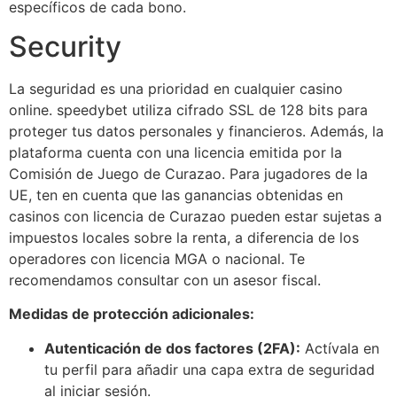
específicos de cada bono.
Security
La seguridad es una prioridad en cualquier casino
online. speedybet utiliza cifrado SSL de 128 bits para
proteger tus datos personales y financieros. Además, la
plataforma cuenta con una licencia emitida por la
Comisión de Juego de Curazao. Para jugadores de la
UE, ten en cuenta que las ganancias obtenidas en
casinos con licencia de Curazao pueden estar sujetas a
impuestos locales sobre la renta, a diferencia de los
operadores con licencia MGA o nacional. Te
recomendamos consultar con un asesor fiscal.
Medidas de protección adicionales:
Autenticación de dos factores (2FA):
Actívala en
tu perfil para añadir una capa extra de seguridad
al iniciar sesión.