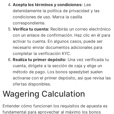
Acepta los términos y condiciones:
Lee
detenidamente la política de privacidad y las
condiciones de uso. Marca la casilla
correspondiente.
Verifica tu cuenta:
Recibirás un correo electrónico
con un enlace de confirmación. Haz clic en él para
activar tu cuenta. En algunos casos, puede ser
necesario enviar documentos adicionales para
completar la verificación KYC.
Realiza tu primer depósito:
Una vez verificada tu
cuenta, dirígete a la sección de caja y elige un
método de pago. Los bonos speedybet suelen
activarse con el primer depósito, así que revisa las
ofertas disponibles.
Wagering Calculation
Entender cómo funcionan los requisitos de apuesta es
fundamental para aprovechar al máximo los bonos