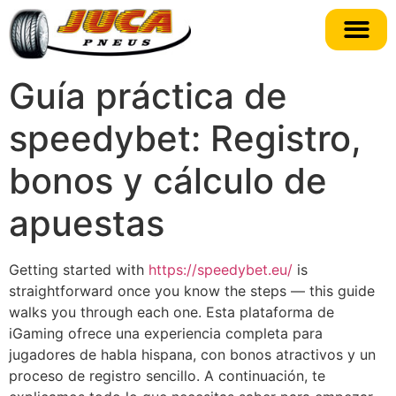
Guía práctica de
speedybet: Registro,
bonos y cálculo de
apuestas
Getting started with
https://speedybet.eu/
is
straightforward once you know the steps — this guide
walks you through each one. Esta plataforma de
iGaming ofrece una experiencia completa para
jugadores de habla hispana, con bonos atractivos y un
proceso de registro sencillo. A continuación, te