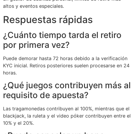
altos y eventos especiales.
Respuestas rápidas
¿Cuánto tiempo tarda el retiro
por primera vez?
Puede demorar hasta 72 horas debido a la verificación
KYC inicial. Retiros posteriores suelen procesarse en 24
horas.
¿Qué juegos contribuyen más al
requisito de apuesta?
Las tragamonedas contribuyen al 100%, mientras que el
blackjack, la ruleta y el video póker contribuyen entre el
10% y el 20%.