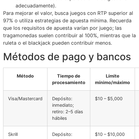
adecuadamente).
Para mejorar el valor, busca juegos con RTP superior al
97% o utiliza estrategias de apuesta mínima. Recuerda
que los requisitos de apuesta varían por juego; las
tragamonedas suelen contribuir al 100%, mientras que la
ruleta o el blackjack pueden contribuir menos.
Métodos de pago y bancos
Método
Tiempo de
Límite
procesamiento
mínimo/máximo
Visa/Mastercard
Depósito:
$10 – $5,000
inmediato;
retiro: 2–5 días
hábiles
Skrill
Depósito:
$10 – $10,000