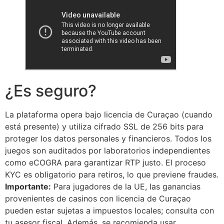
¿Es seguro?
La plataforma opera bajo licencia de Curaçao (cuando
está presente) y utiliza cifrado SSL de 256 bits para
proteger los datos personales y financieros. Todos los
juegos son auditados por laboratorios independientes
como eCOGRA para garantizar RTP justo. El proceso
KYC es obligatorio para retiros, lo que previene fraudes.
Importante:
Para jugadores de la UE, las ganancias
provenientes de casinos con licencia de Curaçao
pueden estar sujetas a impuestos locales; consulta con
tu asesor fiscal. Además, se recomienda usar