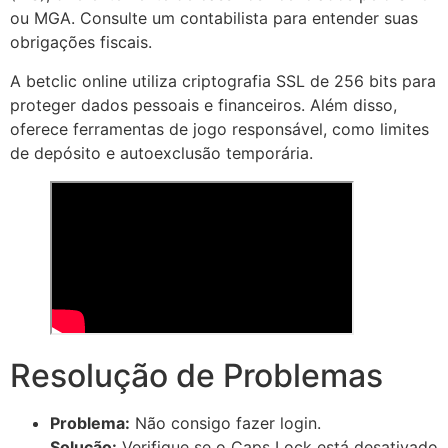
ou MGA. Consulte um contabilista para entender suas
obrigações fiscais.
A betclic online utiliza criptografia SSL de 256 bits para
proteger dados pessoais e financeiros. Além disso,
oferece ferramentas de jogo responsável, como limites
de depósito e autoexclusão temporária.
Resolução de Problemas
Problema:
Não consigo fazer login.
Solução:
Verifique se o Caps Lock está desativado