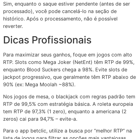
Sim, enquanto o saque estiver pendente (antes de ser
processado), você pode cancelá-lo na seção de
histórico. Após o processamento, não é possível
reverter.
Dicas Profissionais
Para maximizar seus ganhos, foque em jogos com alto
RTP. Slots como Mega Joker (NetEnt) têm RTP de 99%,
enquanto Blood Suckers chega a 98%. Evite slots de
jackpot progressivo, que geralmente têm RTP abaixo de
90% (ex: Mega Moolah ~88%).
Nos jogos de mesa, o blackjack com regras padrão tem
RTP de 99,5% com estratégia básica. A roleta europeia
tem RTP de 97,3% (1 zero), enquanto a americana (2
zeros) cai para 94,7% – evite-a.
Para o app betclic, utilize a busca por “melhor RTP” na
lista de jogos para filtrar as opções mais vantajosas.