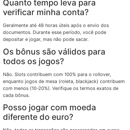
Quanto tempo leva para
verificar minha conta?
Geralmente até 48 horas úteis após o envio dos
documentos. Durante esse período, você pode
depositar e jogar, mas não pode sacar.
Os bônus são válidos para
todos os jogos?
Não. Slots contribuem com 100% para o rollover,
enquanto jogos de mesa (roleta, blackjack) contribuem
com menos (10-20%). Verifique os termos exatos de
cada bônus.
Posso jogar com moeda
diferente do euro?
Não, todas as transações são processadas em euros.