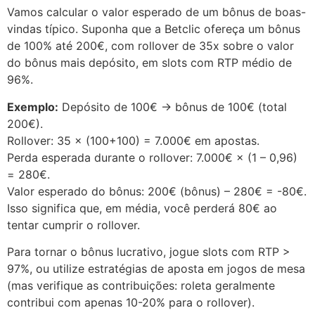
Vamos calcular o valor esperado de um bônus de boas-
vindas típico. Suponha que a Betclic ofereça um bônus
de 100% até 200€, com rollover de 35x sobre o valor
do bônus mais depósito, em slots com RTP médio de
96%.
Exemplo:
Depósito de 100€ → bônus de 100€ (total
200€).
Rollover: 35 × (100+100) = 7.000€ em apostas.
Perda esperada durante o rollover: 7.000€ × (1 – 0,96)
= 280€.
Valor esperado do bônus: 200€ (bônus) – 280€ = -80€.
Isso significa que, em média, você perderá 80€ ao
tentar cumprir o rollover.
Para tornar o bônus lucrativo, jogue slots com RTP >
97%, ou utilize estratégias de aposta em jogos de mesa
(mas verifique as contribuições: roleta geralmente
contribui com apenas 10-20% para o rollover).