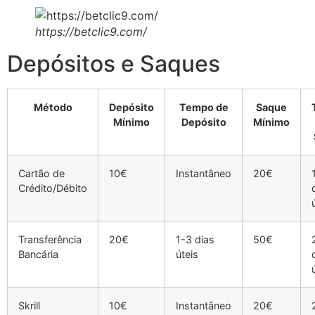
https://betclic9.com/
Depósitos e Saques
Método
Depósito
Tempo de
Saque
Mínimo
Depósito
Mínimo
Cartão de
10€
Instantâneo
20€
Crédito/Débito
Transferência
20€
1-3 dias
50€
Bancária
úteis
Skrill
10€
Instantâneo
20€