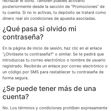
rechazar el bono. También puedes activarlo
posteriormente desde la sección de “Promociones” de
tu cuenta. Si no lo activas, tu depósito se tratará como
dinero real sin condiciones de apuesta asociadas.
¿Qué pasa si olvido mi
contraseña?
En la página de inicio de sesión, haz clic en el enlace
“¿Olvidaste tu contraseña?” o similar. Se te pedirá que
introduzcas tu correo electrónico o nombre de usuario
registrado. Recibirás un enlace por correo electrónico o
un código por SMS para restablecer tu contraseña de
forma segura.
¿Se puede tener más de una
cuenta?
No. Los términos y condiciones prohíben expresamente