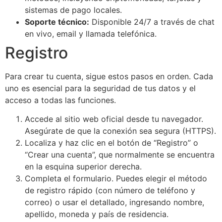
sistemas de pago locales.
Soporte técnico:
Disponible 24/7 a través de chat
en vivo, email y llamada telefónica.
Registro
Para crear tu cuenta, sigue estos pasos en orden. Cada
uno es esencial para la seguridad de tus datos y el
acceso a todas las funciones.
Accede al sitio web oficial desde tu navegador.
Asegúrate de que la conexión sea segura (HTTPS).
Localiza y haz clic en el botón de “Registro” o
“Crear una cuenta”, que normalmente se encuentra
en la esquina superior derecha.
Completa el formulario. Puedes elegir el método
de registro rápido (con número de teléfono y
correo) o usar el detallado, ingresando nombre,
apellido, moneda y país de residencia.