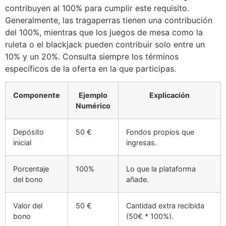
contribuyen al 100% para cumplir este requisito.
Generalmente, las tragaperras tienen una contribución
del 100%, mientras que los juegos de mesa como la
ruleta o el blackjack pueden contribuir solo entre un
10% y un 20%. Consulta siempre los términos
específicos de la oferta en la que participas.
Componente
Ejemplo
Explicación
Numérico
Depósito
50 €
Fondos propios que
inicial
ingresas.
Porcentaje
100%
Lo que la plataforma
del bono
añade.
Valor del
50 €
Cantidad extra recibida
bono
(50€ * 100%).