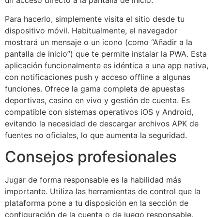
un acceso directo a la pantalla de inicio.
Para hacerlo, simplemente visita el sitio desde tu
dispositivo móvil. Habitualmente, el navegador
mostrará un mensaje o un icono (como “Añadir a la
pantalla de inicio”) que te permite instalar la PWA. Esta
aplicación funcionalmente es idéntica a una app nativa,
con notificaciones push y acceso offline a algunas
funciones. Ofrece la gama completa de apuestas
deportivas, casino en vivo y gestión de cuenta. Es
compatible con sistemas operativos iOS y Android,
evitando la necesidad de descargar archivos APK de
fuentes no oficiales, lo que aumenta la seguridad.
Consejos profesionales
Jugar de forma responsable es la habilidad más
importante. Utiliza las herramientas de control que la
plataforma pone a tu disposición en la sección de
configuración de la cuenta o de juego responsable.