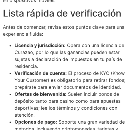
en dispositivos móviles.
Lista rápida de verificación
Antes de comenzar, revisa estos puntos clave para una
experiencia fluida:
Licencia y jurisdicción:
Opera con una licencia de
Curazao, por lo que las ganancias pueden estar
sujetas a declaración de impuestos en tu país de
residencia.
Verificación de cuenta:
El proceso de KYC (Know
Your Customer) es obligatorio para retirar fondos;
prepárate para enviar documentos de identidad.
Ofertas de bienvenida:
Suelen incluir bonos de
depósito tanto para casino como para apuestas
deportivas; lee los términos y condiciones con
atención.
Opciones de pago:
Soporta una gran variedad de
métodos, incluyendo criptomonedas, tarjetas y