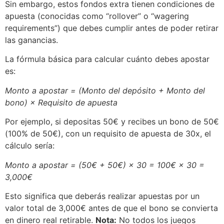
Sin embargo, estos fondos extra tienen condiciones de
apuesta (conocidas como “rollover” o “wagering
requirements”) que debes cumplir antes de poder retirar
las ganancias.
La fórmula básica para calcular cuánto debes apostar
es:
Monto a apostar = (Monto del depósito + Monto del
bono) × Requisito de apuesta
Por ejemplo, si depositas 50€ y recibes un bono de 50€
(100% de 50€), con un requisito de apuesta de 30x, el
cálculo sería:
Monto a apostar = (50€ + 50€) × 30 = 100€ × 30 =
3,000€
Esto significa que deberás realizar apuestas por un
valor total de 3,000€ antes de que el bono se convierta
en dinero real retirable.
Nota:
No todos los juegos