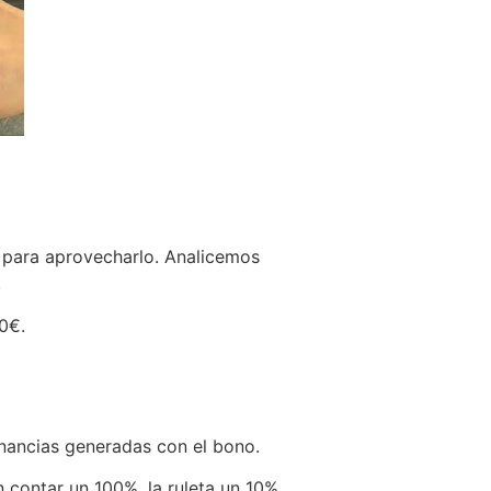
s para aprovecharlo. Analicemos
.
0€.
anancias generadas con el bono.
 contar un 100%, la ruleta un 10%