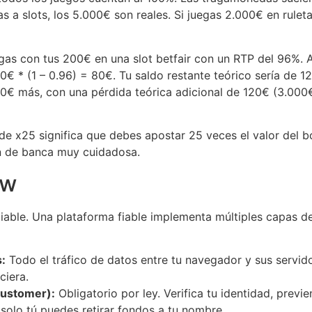
as a slots, los 5.000€ son reales. Si juegas 2.000€ en rule
as con tus 200€ en una slot betfair con un RTP del 96%. A
0€ * (1 – 0.96) = 80€. Tu saldo restante teórico sería de 1
0€ más, con una pérdida teórica adicional de 120€ (3.000€ *
de x25 significa que debes apostar 25 veces el valor del b
ón de banca muy cuidadosa.
ew
iable. Una plataforma fiable implementa múltiples capas d
:
Todo el tráfico de datos entre tu navegador y sus servid
ciera.
ustomer):
Obligatorio por ley. Verifica tu identidad, previ
solo tú puedes retirar fondos a tu nombre.