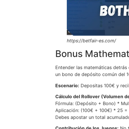
https://betfair-es.com/
Bonus Mathemat
Entender las matemáticas detrás d
un bono de depósito común del 10
Escenario:
Depositas 100€ y recib
Cálculo del Rollover (Volumen d
Fórmula: (Depósito + Bono) * Mul
Aplicación: (100€ + 100€) * 25 
Debes apostar un total acumulado
Contribución de los Juegos:
No t