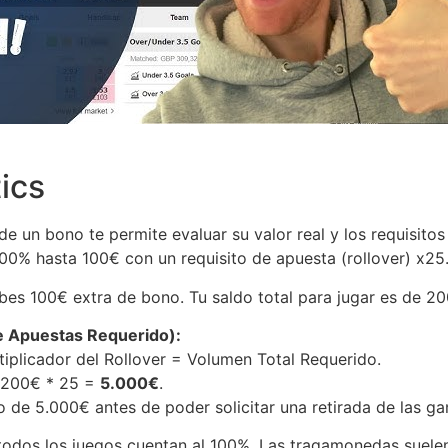
ics
e un bono te permite evaluar su valor real y los requisito
0% hasta 100€ con un requisito de apuesta (rollover) x25
es 100€ extra de bono. Tu saldo total para jugar es de 20
e Apuestas Requerido):
tiplicador del Rollover = Volumen Total Requerido.
= 200€ * 25 =
5.000€
.
 de 5.000€ antes de poder solicitar una retirada de las g
odos los juegos cuentan al 100%. Las tragamonedas suelen