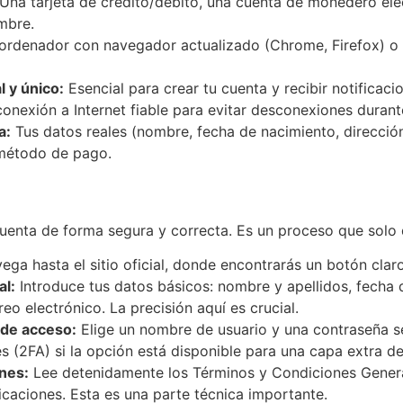
Una tarjeta de crédito/débito, una cuenta de monedero elec
mbre.
rdenador con navegador actualizado (Chrome, Firefox) o 
 y único:
Esencial para crear tu cuenta y recibir notificac
onexión a Internet fiable para evitar desconexiones durante
a:
Tus datos reales (nombre, fecha de nacimiento, direcció
método de pago.
cuenta de forma segura y correcta. Es un proceso que solo
ga hasta el sitio oficial, donde encontrarás un botón claro 
al:
Introduce tus datos básicos: nombre y apellidos, fecha 
eo electrónico. La precisión aquí es crucial.
 de acceso:
Elige un nombre de usuario y una contraseña se
s (2FA) si la opción está disponible para una capa extra d
nes:
Lee detenidamente los Términos y Condiciones Generale
icaciones. Esta es una parte técnica importante.