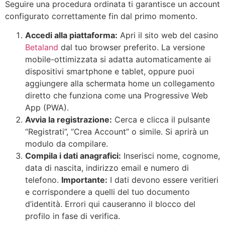
Seguire una procedura ordinata ti garantisce un account
configurato correttamente fin dal primo momento.
Accedi alla piattaforma:
Apri il sito web del casino
Betaland
dal tuo browser preferito. La versione
mobile-ottimizzata si adatta automaticamente ai
dispositivi smartphone e tablet, oppure puoi
aggiungere alla schermata home un collegamento
diretto che funziona come una Progressive Web
App (PWA).
Avvia la registrazione:
Cerca e clicca il pulsante
“Registrati”, “Crea Account” o simile. Si aprirà un
modulo da compilare.
Compila i dati anagrafici:
Inserisci nome, cognome,
data di nascita, indirizzo email e numero di
telefono.
Importante:
I dati devono essere veritieri
e corrispondere a quelli del tuo documento
d’identità. Errori qui causeranno il blocco del
profilo in fase di verifica.