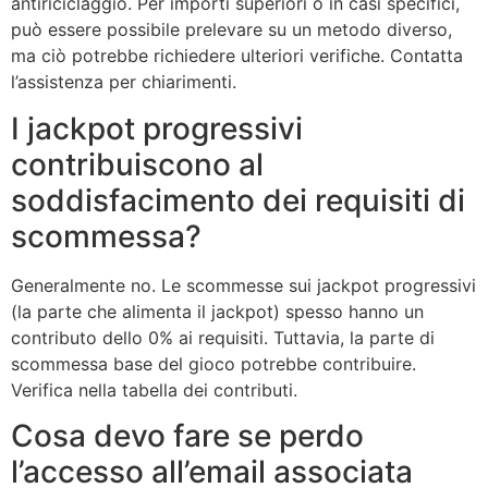
antiriciclaggio. Per importi superiori o in casi specifici,
può essere possibile prelevare su un metodo diverso,
ma ciò potrebbe richiedere ulteriori verifiche. Contatta
l’assistenza per chiarimenti.
I jackpot progressivi
contribuiscono al
soddisfacimento dei requisiti di
scommessa?
Generalmente no. Le scommesse sui jackpot progressivi
(la parte che alimenta il jackpot) spesso hanno un
contributo dello 0% ai requisiti. Tuttavia, la parte di
scommessa base del gioco potrebbe contribuire.
Verifica nella tabella dei contributi.
Cosa devo fare se perdo
l’accesso all’email associata