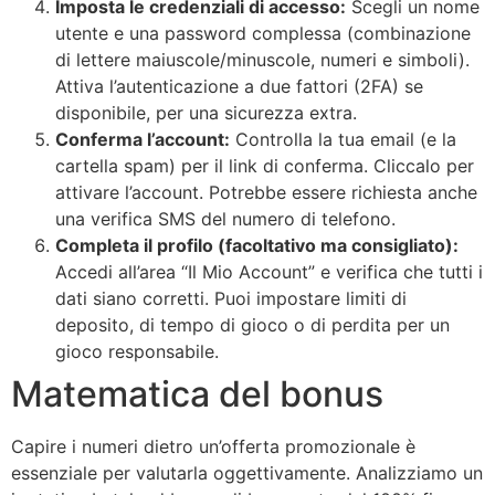
Imposta le credenziali di accesso:
Scegli un nome
utente e una password complessa (combinazione
di lettere maiuscole/minuscole, numeri e simboli).
Attiva l’autenticazione a due fattori (2FA) se
disponibile, per una sicurezza extra.
Conferma l’account:
Controlla la tua email (e la
cartella spam) per il link di conferma. Cliccalo per
attivare l’account. Potrebbe essere richiesta anche
una verifica SMS del numero di telefono.
Completa il profilo (facoltativo ma consigliato):
Accedi all’area “Il Mio Account” e verifica che tutti i
dati siano corretti. Puoi impostare limiti di
deposito, di tempo di gioco o di perdita per un
gioco responsabile.
Matematica del bonus
Capire i numeri dietro un’offerta promozionale è
essenziale per valutarla oggettivamente. Analizziamo un