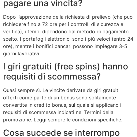
pagare una vincita?
Dopo l’approvazione della richiesta di prelievo (che può
richiedere fino a 72 ore per i controlli di sicurezza e
verifica), i tempi dipendono dal metodo di pagamento
scelto. I portafogli elettronici sono i più veloci (entro 24
ore), mentre i bonifici bancari possono impiegare 3-5
giorni lavorativi.
I giri gratuiti (free spins) hanno
requisiti di scommessa?
Quasi sempre sì. Le vincite derivate da giri gratuiti
offerti come parte di un bonus sono solitamente
convertite in credito bonus, sul quale si applicano i
requisiti di scommessa indicati nei Termini della
promozione. Leggi sempre le condizioni specifiche.
Cosa succede se interrompo