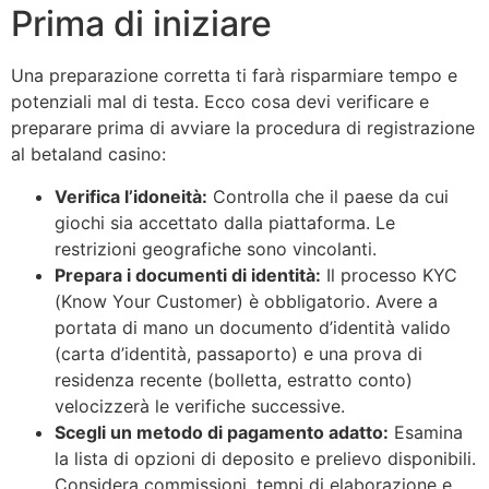
Prima di iniziare
Una preparazione corretta ti farà risparmiare tempo e
potenziali mal di testa. Ecco cosa devi verificare e
preparare prima di avviare la procedura di registrazione
al betaland casino:
Verifica l’idoneità:
Controlla che il paese da cui
giochi sia accettato dalla piattaforma. Le
restrizioni geografiche sono vincolanti.
Prepara i documenti di identità:
Il processo KYC
(Know Your Customer) è obbligatorio. Avere a
portata di mano un documento d’identità valido
(carta d’identità, passaporto) e una prova di
residenza recente (bolletta, estratto conto)
velocizzerà le verifiche successive.
Scegli un metodo di pagamento adatto:
Esamina
la lista di opzioni di deposito e prelievo disponibili.
Considera commissioni, tempi di elaborazione e