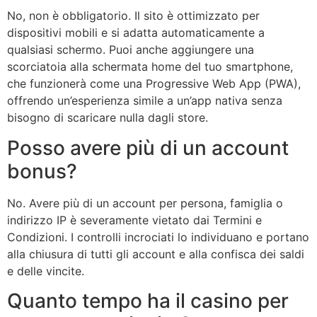
No, non è obbligatorio. Il sito è ottimizzato per
dispositivi mobili e si adatta automaticamente a
qualsiasi schermo. Puoi anche aggiungere una
scorciatoia alla schermata home del tuo smartphone,
che funzionerà come una Progressive Web App (PWA),
offrendo un’esperienza simile a un’app nativa senza
bisogno di scaricare nulla dagli store.
Posso avere più di un account
bonus?
No. Avere più di un account per persona, famiglia o
indirizzo IP è severamente vietato dai Termini e
Condizioni. I controlli incrociati lo individuano e portano
alla chiusura di tutti gli account e alla confisca dei saldi
e delle vincite.
Quanto tempo ha il casino per