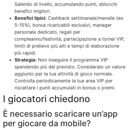
Salendo di livello, accumulando punti, sblocchi
benefici migliori.
Benefici tipici:
Cashback settimanale/mensile (es:
5-15%), bonus ricaricabili esclusivi, manager
personale dedicato, regali per
compleanno/festività, partecipazione a tornei VIP,
limiti di prelievo più alti e tempi di elaborazione
più rapidi.
Strategia:
Non inseguire il programma VIP
spendendo più del previsto. Consideralo un valore
aggiunto per la tua attività di gioco normale.
Controlla periodicamente la tua area VIP per
riscattare i punti accumulati in bonus o premi.
I giocatori chiedono
È necessario scaricare un’app
per giocare da mobile?