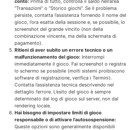
conto:
Prima di tutto, controlla il saldo nell’area
“Transazioni” o “Storico giochi”. Se il problema
persiste, contatta l’assistenza fornendo il nome del
gioco, l’ora esatta della sessione e, se possibile, lo
screenshot del grande vincito (non della
combinazione vincente, ma della schermata di
pagamento).
Ritieni di aver subito un errore tecnico o un
malfunzionamento del gioco:
Interrompi
immediatamente il gioco. Fai screenshot o registra
lo schermo se possibile (molti sistemi proibiscono
software di registrazione, verifica i Termini).
Contatta l’assistenza tecnica descrivendo nel
dettaglio l’errore. L’esito del gioco è sempre
determinato dal log di gioco sul server, non dal
rendering locale.
Hai bisogno di impostare limiti di gioco
responsabile o di attivare l’autosospensione:
Queste opzioni sono generalmente disponibili