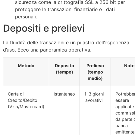
sicurezza come la crittografia SSL a 256 bit per
proteggere le transazioni finanziarie e i dati
personali.
Depositi e prelievi
La fluidità delle transazioni è un pilastro dell’esperienza
d’uso. Ecco una panoramica operativa.
Metodo
Deposito
Prelievo
Note
(tempo)
(tempo
medio)
Carta di
Istantaneo
1-3 giorni
Potrebbe
Credito/Debito
lavorativi
essere
(Visa/Mastercard)
applicate
commissi
da parte d
banca
emittente