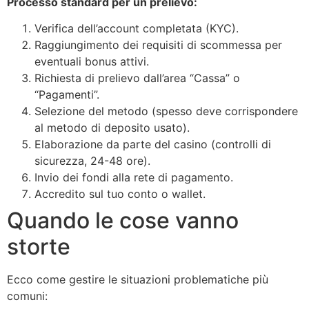
Processo standard per un prelievo:
Verifica dell’account completata (KYC).
Raggiungimento dei requisiti di scommessa per
eventuali bonus attivi.
Richiesta di prelievo dall’area “Cassa” o
“Pagamenti”.
Selezione del metodo (spesso deve corrispondere
al metodo di deposito usato).
Elaborazione da parte del casino (controlli di
sicurezza, 24-48 ore).
Invio dei fondi alla rete di pagamento.
Accredito sul tuo conto o wallet.
Quando le cose vanno
storte
Ecco come gestire le situazioni problematiche più
comuni: