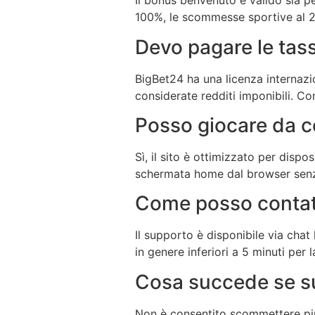
Il bonus benvenuto è valido sia pe
100%, le scommesse sportive al 20
Devo pagare le tass
BigBet24 ha una licenza internazio
considerate redditi imponibili. Co
Posso giocare da ce
Sì, il sito è ottimizzato per dis
schermata home dal browser senz
Come posso contatt
Il supporto è disponibile via cha
in genere inferiori a 5 minuti per l
Cosa succede se su
Non è consentito scommettere più 