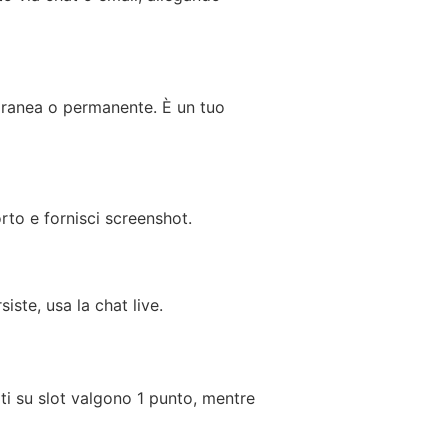
poranea o permanente. È un tuo
orto e fornisci screenshot.
ste, usa la chat live.
i su slot valgono 1 punto, mentre