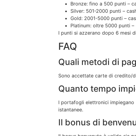
Bronze: fino a 500 punti – 
Silver: 501-2000 punti – ca
Gold: 2001-5000 punti – cas
Platinum: oltre 5000 punti –
I punti si azzerano dopo 6 mesi di
FAQ
Quali metodi di pag
Sono accettate carte di credito/de
Quanto tempo impi
I portafogli elettronici impiegano 
istantanee.
Il bonus di benven