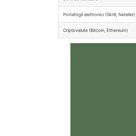
Portafogli elettronici (Skrill, Neteller)
Criptovalute (Bitcoin, Ethereum)