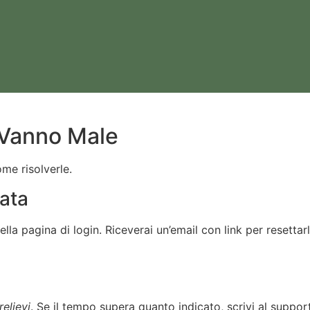
 Vanno Male
me risolverle.
ata
ella pagina di login. Riceverai un’email con link per resettarla
elievi
. Se il tempo supera quanto indicato, scrivi al suppor