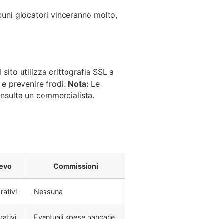
cuni giocatori vinceranno molto,
sito utilizza crittografia SSL a
 e prevenire frodi.
Nota:
Le
onsulta un commercialista.
ievo
Commissioni
rativi
Nessuna
rativi
Eventuali spese bancarie