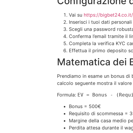
Configurazione d
Vai su
https://bigbet24.co.it/
Inserisci i tuoi dati persona
Scegli una password robusta e
Conferma l’email tramite il li
Completa la verifica KYC ca
Effettua il primo deposito 
Matematica dei 
Prendiamo in esame un bonus di b
calcolo seguente mostra il valore
Formula:
EV = Bonus - (Requ
Bonus = 500€
Requisito di scommessa = 3
Margine della casa medio pe
Perdita attesa durante il w