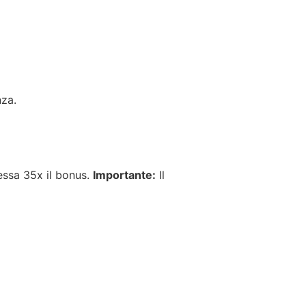
nza.
essa 35x il bonus.
Importante:
Il