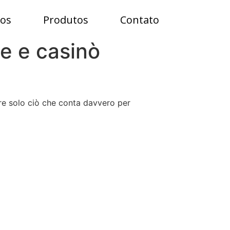
ços
Produtos
Contato
e e casinò
pre solo ciò che conta davvero per