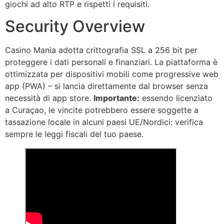
giochi ad alto RTP e rispetti i requisiti.
Security Overview
Casino Mania adotta crittografia SSL a 256 bit per
proteggere i dati personali e finanziari. La piattaforma è
ottimizzata per dispositivi mobili come progressive web
app (PWA) – si lancia direttamente dal browser senza
necessità di app store.
Importante:
essendo licenziato
a Curaçao, le vincite potrebbero essere soggette a
tassazione locale in alcuni paesi UE/Nordici: verifica
sempre le leggi fiscali del tuo paese.