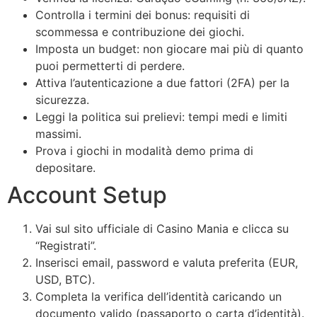
Controlla i termini dei bonus: requisiti di
scommessa e contribuzione dei giochi.
Imposta un budget: non giocare mai più di quanto
puoi permetterti di perdere.
Attiva l’autenticazione a due fattori (2FA) per la
sicurezza.
Leggi la politica sui prelievi: tempi medi e limiti
massimi.
Prova i giochi in modalità demo prima di
depositare.
Account Setup
Vai sul sito ufficiale di Casino Mania e clicca su
“Registrati”.
Inserisci email, password e valuta preferita (EUR,
USD, BTC).
Completa la verifica dell’identità caricando un
documento valido (passaporto o carta d’identità).