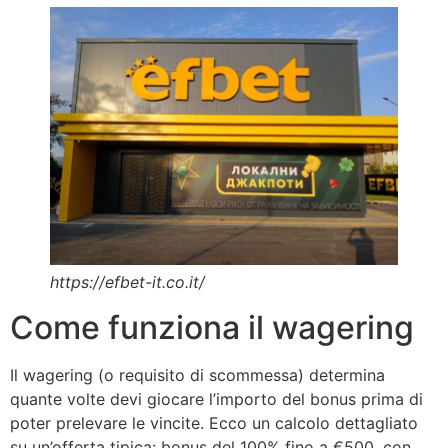
https://efbet-it.co.it/
Come funziona il wagering
Il wagering (o requisito di scommessa) determina
quante volte devi giocare l’importo del bonus prima di
poter prelevare le vincite. Ecco un calcolo dettagliato
su un’offerta tipica: bonus del 100% fino a €500, con