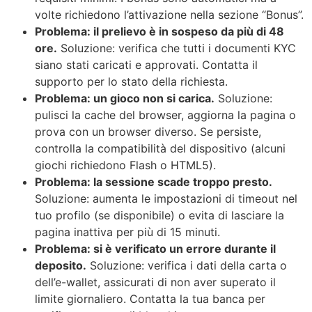
volte richiedono l’attivazione nella sezione “Bonus”.
Problema: il prelievo è in sospeso da più di 48
ore.
Soluzione: verifica che tutti i documenti KYC
siano stati caricati e approvati. Contatta il
supporto per lo stato della richiesta.
Problema: un gioco non si carica.
Soluzione:
pulisci la cache del browser, aggiorna la pagina o
prova con un browser diverso. Se persiste,
controlla la compatibilità del dispositivo (alcuni
giochi richiedono Flash o HTML5).
Problema: la sessione scade troppo presto.
Soluzione: aumenta le impostazioni di timeout nel
tuo profilo (se disponibile) o evita di lasciare la
pagina inattiva per più di 15 minuti.
Problema: si è verificato un errore durante il
deposito.
Soluzione: verifica i dati della carta o
dell’e-wallet, assicurati di non aver superato il
limite giornaliero. Contatta la tua banca per