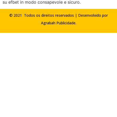
su efbet in modo consapevole e sicuro.
© 2021 Todos os direitos reservados | Desenvolvido por
Agrabah Publicidade
.