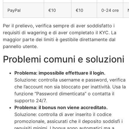
PayPal
€10
€10
0-24 ore
Per il prelievo, verifica sempre di aver soddisfatto i
requisiti di wagering e di aver completato il KYC. La
maggior parte dei limiti è gestibile direttamente dal
pannello utente.
Problemi comuni e soluzioni
Problema: impossibile effettuare il login.
Soluzione: controlla username e password, verifica
che l’account non sia bloccato per inattività. Usa la
funzione “Password dimenticata” o contatta il
supporto 24/7.
Problema: il bonus non viene accreditato.
Soluzione: controlla di aver inserito il codice
promozionale, assicurati che il deposito soddisfi i
requisiti minimi. I bonus sono automatici ma a