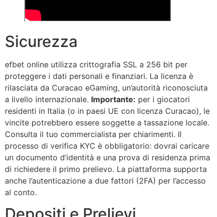
Sicurezza
efbet online utilizza crittografia SSL a 256 bit per
proteggere i dati personali e finanziari. La licenza è
rilasciata da Curacao eGaming, un’autorità riconosciuta
a livello internazionale.
Importante:
per i giocatori
residenti in Italia (o in paesi UE con licenza Curacao), le
vincite potrebbero essere soggette a tassazione locale.
Consulta il tuo commercialista per chiarimenti. Il
processo di verifica KYC è obbligatorio: dovrai caricare
un documento d’identità e una prova di residenza prima
di richiedere il primo prelievo. La piattaforma supporta
anche l’autenticazione a due fattori (2FA) per l’accesso
al conto.
Depositi e Prelievi