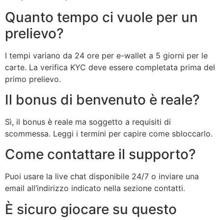
Quanto tempo ci vuole per un
prelievo?
I tempi variano da 24 ore per e-wallet a 5 giorni per le
carte. La verifica KYC deve essere completata prima del
primo prelievo.
Il bonus di benvenuto è reale?
Sì, il bonus è reale ma soggetto a requisiti di
scommessa. Leggi i termini per capire come sbloccarlo.
Come contattare il supporto?
Puoi usare la live chat disponibile 24/7 o inviare una
email all’indirizzo indicato nella sezione contatti.
È sicuro giocare su questo