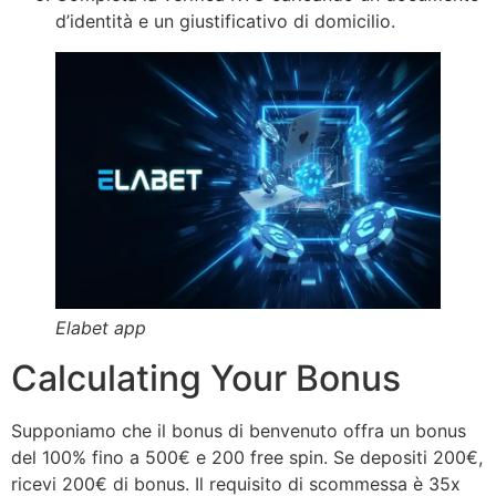
d’identità e un giustificativo di domicilio.
Elabet app
Calculating Your Bonus
Supponiamo che il bonus di benvenuto offra un bonus
del 100% fino a 500€ e 200 free spin. Se depositi 200€,
ricevi 200€ di bonus. Il requisito di scommessa è 35x