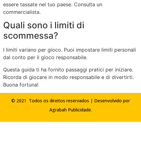
essere tassate nel tuo paese. Consulta un
commercialista.
Quali sono i limiti di
scommessa?
I limiti variano per gioco. Puoi impostare limiti personali
dal conto per il gioco responsabile.
Questa guida ti ha fornito passaggi pratici per iniziare.
Ricorda di giocare in modo responsabile e di divertirti.
Buona fortuna!
© 2021 Todos os direitos reservados | Desenvolvido por
Agrabah Publicidade
.