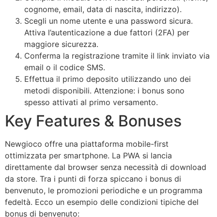
cognome, email, data di nascita, indirizzo).
Scegli un nome utente e una password sicura.
Attiva l’autenticazione a due fattori (2FA) per
maggiore sicurezza.
Conferma la registrazione tramite il link inviato via
email o il codice SMS.
Effettua il primo deposito utilizzando uno dei
metodi disponibili. Attenzione: i bonus sono
spesso attivati al primo versamento.
Key Features & Bonuses
Newgioco offre una piattaforma mobile-first
ottimizzata per smartphone. La PWA si lancia
direttamente dal browser senza necessità di download
da store. Tra i punti di forza spiccano i bonus di
benvenuto, le promozioni periodiche e un programma
fedeltà. Ecco un esempio delle condizioni tipiche del
bonus di benvenuto: