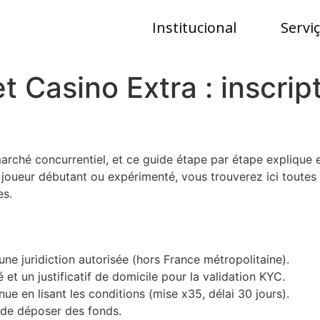
Institucional
Servi
 Casino Extra : inscrip
arché concurrentiel, et ce guide étape par étape explique
 joueur débutant ou expérimenté, vous trouverez ici toutes 
es.
une juridiction autorisée (hors France métropolitaine).
 et un justificatif de domicile pour la validation KYC.
ue en lisant les conditions (mise x35, délai 30 jours).
de déposer des fonds.