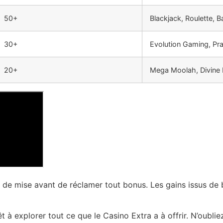
50+
Blackjack, Roulette, B
30+
Evolution Gaming, Pr
20+
Mega Moolah, Divine 
ns de mise avant de réclamer tout bonus. Les gains issus d
t à explorer tout ce que le Casino Extra a à offrir. N’oubli