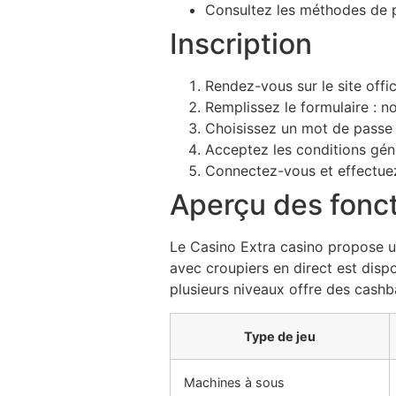
Consultez les méthodes de p
Inscription
Rendez-vous sur le site offici
Remplissez le formulaire : n
Choisissez un mot de passe 
Acceptez les conditions géné
Connectez-vous et effectuez
Aperçu des fonct
Le Casino Extra casino propose un
avec croupiers en direct est disp
plusieurs niveaux offre des cash
Type de jeu
Machines à sous