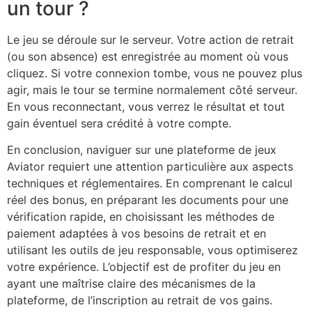
un tour ?
Le jeu se déroule sur le serveur. Votre action de retrait
(ou son absence) est enregistrée au moment où vous
cliquez. Si votre connexion tombe, vous ne pouvez plus
agir, mais le tour se termine normalement côté serveur.
En vous reconnectant, vous verrez le résultat et tout
gain éventuel sera crédité à votre compte.
En conclusion, naviguer sur une plateforme de jeux
Aviator requiert une attention particulière aux aspects
techniques et réglementaires. En comprenant le calcul
réel des bonus, en préparant les documents pour une
vérification rapide, en choisissant les méthodes de
paiement adaptées à vos besoins de retrait et en
utilisant les outils de jeu responsable, vous optimiserez
votre expérience. L’objectif est de profiter du jeu en
ayant une maîtrise claire des mécanismes de la
plateforme, de l’inscription au retrait de vos gains.