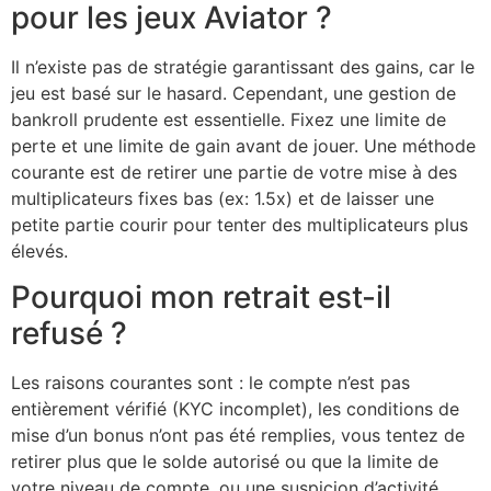
pour les jeux Aviator ?
Il n’existe pas de stratégie garantissant des gains, car le
jeu est basé sur le hasard. Cependant, une gestion de
bankroll prudente est essentielle. Fixez une limite de
perte et une limite de gain avant de jouer. Une méthode
courante est de retirer une partie de votre mise à des
multiplicateurs fixes bas (ex: 1.5x) et de laisser une
petite partie courir pour tenter des multiplicateurs plus
élevés.
Pourquoi mon retrait est-il
refusé ?
Les raisons courantes sont : le compte n’est pas
entièrement vérifié (KYC incomplet), les conditions de
mise d’un bonus n’ont pas été remplies, vous tentez de
retirer plus que le solde autorisé ou que la limite de
votre niveau de compte, ou une suspicion d’activité