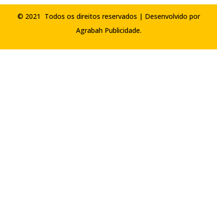
© 2021 Todos os direitos reservados | Desenvolvido por
Agrabah Publicidade
.