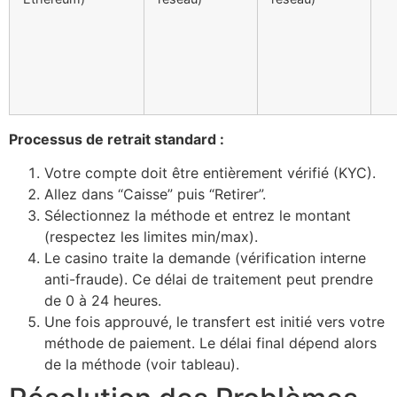
Processus de retrait standard :
Votre compte doit être entièrement vérifié (KYC).
Allez dans “Caisse” puis “Retirer”.
Sélectionnez la méthode et entrez le montant
(respectez les limites min/max).
Le casino traite la demande (vérification interne
anti-fraude). Ce délai de traitement peut prendre
de 0 à 24 heures.
Une fois approuvé, le transfert est initié vers votre
méthode de paiement. Le délai final dépend alors
de la méthode (voir tableau).