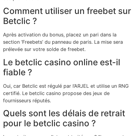
Comment utiliser un freebet sur
Betclic ?
Après activation du bonus, placez un pari dans la
section ‘Freebets’ du panneau de paris. La mise sera
prélevée sur votre solde de freebet.
Le betclic casino online est-il
fiable ?
Oui, car Betclic est régulé par l’ARJEL et utilise un RNG
certifié. Le betclic casino propose des jeux de
fournisseurs réputés.
Quels sont les délais de retrait
pour le betclic casino ?