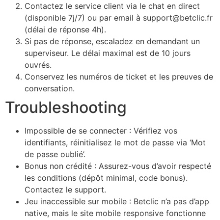
Contactez le service client via le chat en direct
(disponible 7j/7) ou par email à support@betclic.fr
(délai de réponse 4h).
Si pas de réponse, escaladez en demandant un
superviseur. Le délai maximal est de 10 jours
ouvrés.
Conservez les numéros de ticket et les preuves de
conversation.
Troubleshooting
Impossible de se connecter : Vérifiez vos
identifiants, réinitialisez le mot de passe via ‘Mot
de passe oublié’.
Bonus non crédité : Assurez-vous d’avoir respecté
les conditions (dépôt minimal, code bonus).
Contactez le support.
Jeu inaccessible sur mobile : Betclic n’a pas d’app
native, mais le site mobile responsive fonctionne