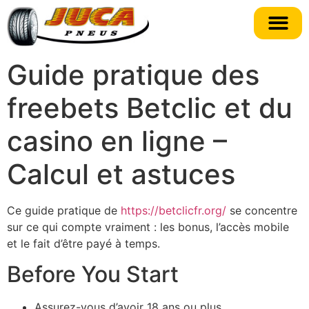
Guide pratique des
freebets Betclic et du
casino en ligne –
Calcul et astuces
Ce guide pratique de
https://betclicfr.org/
se concentre
sur ce qui compte vraiment : les bonus, l’accès mobile
et le fait d’être payé à temps.
Before You Start
Assurez-vous d’avoir 18 ans ou plus.