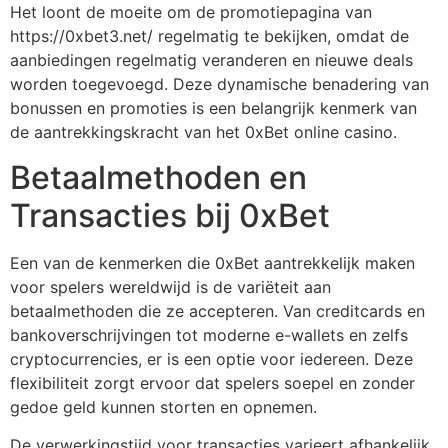
Het loont de moeite om de promotiepagina van
https://0xbet3.net/ regelmatig te bekijken, omdat de
aanbiedingen regelmatig veranderen en nieuwe deals
worden toegevoegd. Deze dynamische benadering van
bonussen en promoties is een belangrijk kenmerk van
de aantrekkingskracht van het 0xBet online casino.
Betaalmethoden en
Transacties bij 0xBet
Een van de kenmerken die 0xBet aantrekkelijk maken
voor spelers wereldwijd is de variëteit aan
betaalmethoden die ze accepteren. Van creditcards en
bankoverschrijvingen tot moderne e-wallets en zelfs
cryptocurrencies, er is een optie voor iedereen. Deze
flexibiliteit zorgt ervoor dat spelers soepel en zonder
gedoe geld kunnen storten en opnemen.
De verwerkingstijd voor transacties varieert afhankelijk