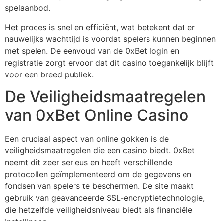
spelaanbod.
Het proces is snel en efficiënt, wat betekent dat er
nauwelijks wachttijd is voordat spelers kunnen beginnen
met spelen. De eenvoud van de 0xBet login en
registratie zorgt ervoor dat dit casino toegankelijk blijft
voor een breed publiek.
De Veiligheidsmaatregelen
van 0xBet Online Casino
Een cruciaal aspect van online gokken is de
veiligheidsmaatregelen die een casino biedt. 0xBet
neemt dit zeer serieus en heeft verschillende
protocollen geïmplementeerd om de gegevens en
fondsen van spelers te beschermen. De site maakt
gebruik van geavanceerde SSL-encryptietechnologie,
die hetzelfde veiligheidsniveau biedt als financiële