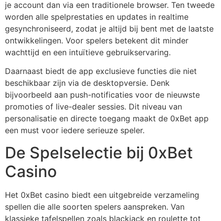
je account dan via een traditionele browser. Ten tweede
worden alle spelprestaties en updates in realtime
gesynchroniseerd, zodat je altijd bij bent met de laatste
ontwikkelingen. Voor spelers betekent dit minder
wachttijd en een intuïtieve gebruikservaring.
Daarnaast biedt de app exclusieve functies die niet
beschikbaar zijn via de desktopversie. Denk
bijvoorbeeld aan push-notificaties voor de nieuwste
promoties of live-dealer sessies. Dit niveau van
personalisatie en directe toegang maakt de 0xBet app
een must voor iedere serieuze speler.
De Spelselectie bij 0xBet
Casino
Het 0xBet casino biedt een uitgebreide verzameling
spellen die alle soorten spelers aanspreken. Van
klassieke tafelspellen zoals blackjack en roulette tot