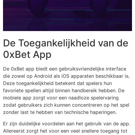
De Toegankelijkheid van de
0xBet App
De 0xBet app biedt een gebruiksvriendelijke interface
die zowel op Android als iOS apparaten beschikbaar is.
Deze toegankelijkheid betekent dat spelers hun
favoriete spellen altijd binnen handbereik hebben. De
mobiele app zorgt voor een naadloze spelervaring
zodat gebruikers zich kunnen concentreren op het spel
zonder last te hebben van technische haperingen.
Er zijn duidelijke voordelen aan het gebruik van de app.
Allereerst zorgt het voor een veel snellere toegang tot