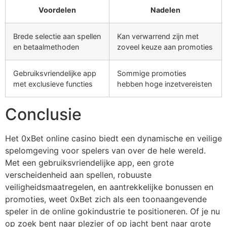
Voordelen
Nadelen
Brede selectie aan spellen
Kan verwarrend zijn met
en betaalmethoden
zoveel keuze aan promoties
Gebruiksvriendelijke app
Sommige promoties
met exclusieve functies
hebben hoge inzetvereisten
Conclusie
Het 0xBet online casino biedt een dynamische en veilige
spelomgeving voor spelers van over de hele wereld.
Met een gebruiksvriendelijke app, een grote
verscheidenheid aan spellen, robuuste
veiligheidsmaatregelen, en aantrekkelijke bonussen en
promoties, weet 0xBet zich als een toonaangevende
speler in de online gokindustrie te positioneren. Of je nu
op zoek bent naar plezier of op jacht bent naar grote