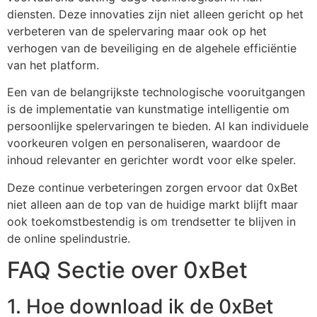
diensten. Deze innovaties zijn niet alleen gericht op het
verbeteren van de spelervaring maar ook op het
verhogen van de beveiliging en de algehele efficiëntie
van het platform.
Een van de belangrijkste technologische vooruitgangen
is de implementatie van kunstmatige intelligentie om
persoonlijke spelervaringen te bieden. AI kan individuele
voorkeuren volgen en personaliseren, waardoor de
inhoud relevanter en gerichter wordt voor elke speler.
Deze continue verbeteringen zorgen ervoor dat 0xBet
niet alleen aan de top van de huidige markt blijft maar
ook toekomstbestendig is om trendsetter te blijven in
de online spelindustrie.
FAQ Sectie over 0xBet
1. Hoe download ik de 0xBet