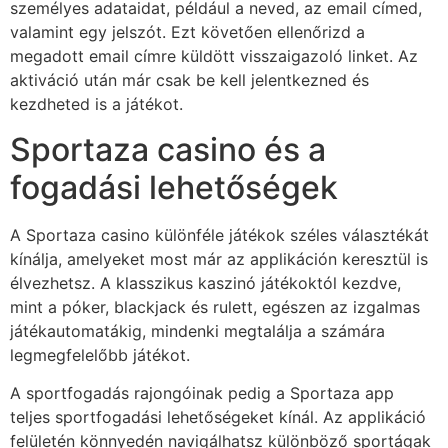
személyes adataidat, például a neved, az email címed,
valamint egy jelszót. Ezt követően ellenőrizd a
megadott email címre küldött visszaigazoló linket. Az
aktiváció után már csak be kell jelentkezned és
kezdheted is a játékot.
Sportaza casino és a
fogadási lehetőségek
A Sportaza casino különféle játékok széles választékát
kínálja, amelyeket most már az applikáción keresztül is
élvezhetsz. A klasszikus kaszinó játékoktól kezdve,
mint a póker, blackjack és rulett, egészen az izgalmas
játékautomatákig, mindenki megtalálja a számára
legmegfelelőbb játékot.
A sportfogadás rajongóinak pedig a Sportaza app
teljes sportfogadási lehetőségeket kínál. Az applikáció
felületén könnyedén navigálhatsz különböző sportágak