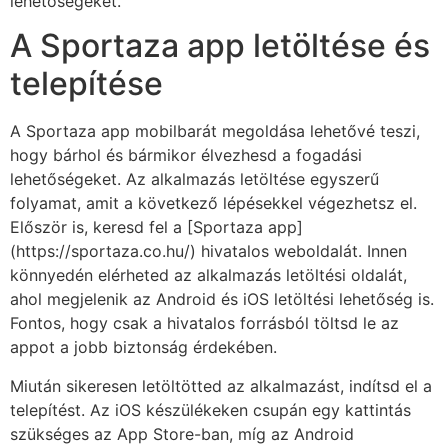
lehetőségeket.
A Sportaza app letöltése és
telepítése
A Sportaza app mobilbarát megoldása lehetővé teszi,
hogy bárhol és bármikor élvezhesd a fogadási
lehetőségeket. Az alkalmazás letöltése egyszerű
folyamat, amit a következő lépésekkel végezhetsz el.
Először is, keresd fel a [Sportaza app]
(https://sportaza.co.hu/) hivatalos weboldalát. Innen
könnyedén elérheted az alkalmazás letöltési oldalát,
ahol megjelenik az Android és iOS letöltési lehetőség is.
Fontos, hogy csak a hivatalos forrásból töltsd le az
appot a jobb biztonság érdekében.
Miután sikeresen letöltötted az alkalmazást, indítsd el a
telepítést. Az iOS készülékeken csupán egy kattintás
szükséges az App Store-ban, míg az Android