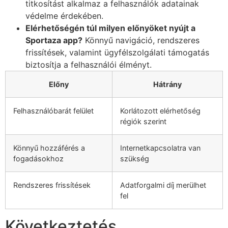
titkosítást alkalmaz a felhasználók adatainak
védelme érdekében.
Elérhetőségén túl milyen előnyöket nyújt a
Sportaza app?
Könnyű navigáció, rendszeres
frissítések, valamint ügyfélszolgálati támogatás
biztosítja a felhasználói élményt.
Előny
Hátrány
Felhasználóbarát felület
Korlátozott elérhetőség
régiók szerint
Könnyű hozzáférés a
Internetkapcsolatra van
fogadásokhoz
szükség
Rendszeres frissítések
Adatforgalmi díj merülhet
fel
Következtetés