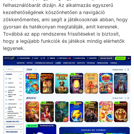
felhasználóbarát dizájn. Az alkalmazás egyszerű
kezelhetőségének köszönhetően a navigáció
zökkenőmentes, ami segít a játékosoknak abban, hogy
gyorsan és hatékonyan megtalálják, amit keresnek.
Továbbá az app rendszeres frissítéseket is biztosít,
hogy a legújabb funkciók és játékok mindig elérhetők
legyenek.