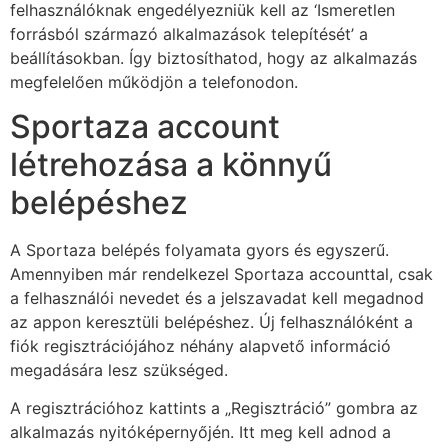
felhasználóknak engedélyezniük kell az ‘Ismeretlen
forrásból származó alkalmazások telepítését’ a
beállításokban. Így biztosíthatod, hogy az alkalmazás
megfelelően működjön a telefonodon.
Sportaza account
létrehozása a könnyű
belépéshez
A Sportaza belépés folyamata gyors és egyszerű.
Amennyiben már rendelkezel Sportaza accounttal, csak
a felhasználói nevedet és a jelszavadat kell megadnod
az appon keresztüli belépéshez. Új felhasználóként a
fiók regisztrációjához néhány alapvető információ
megadására lesz szükséged.
A regisztrációhoz kattints a „Regisztráció” gombra az
alkalmazás nyitóképernyőjén. Itt meg kell adnod a