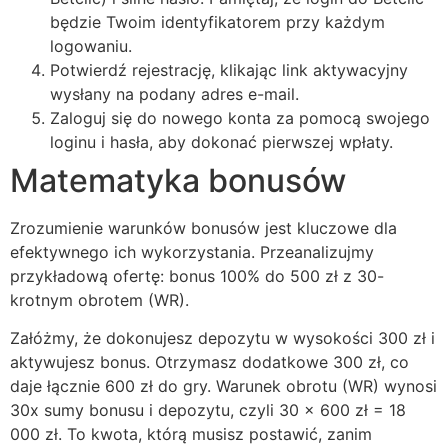
będzie Twoim identyfikatorem przy każdym
logowaniu.
Potwierdź rejestrację, klikając link aktywacyjny
wysłany na podany adres e-mail.
Zaloguj się do nowego konta za pomocą swojego
loginu i hasła, aby dokonać pierwszej wpłaty.
Matematyka bonusów
Zrozumienie warunków bonusów jest kluczowe dla
efektywnego ich wykorzystania. Przeanalizujmy
przykładową ofertę: bonus 100% do 500 zł z 30-
krotnym obrotem (WR).
Załóżmy, że dokonujesz depozytu w wysokości 300 zł i
aktywujesz bonus. Otrzymasz dodatkowe 300 zł, co
daje łącznie 600 zł do gry. Warunek obrotu (WR) wynosi
30x sumy bonusu i depozytu, czyli 30 x 600 zł = 18
000 zł. To kwota, którą musisz postawić, zanim