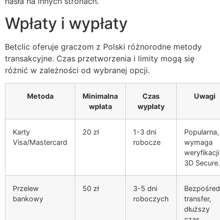
hasła na innych stronach.
Wpłaty i wypłaty
Betclic oferuje graczom z Polski różnorodne metody
transakcyjne. Czas przetworzenia i limity mogą się
różnić w zależności od wybranej opcji.
Metoda
Minimalna
Czas
Uwagi
wpłata
wypłaty
Karty
20 zł
1-3 dni
Popularna,
Visa/Mastercard
robocze
wymaga
weryfikacji
3D Secure.
Przelew
50 zł
3-5 dni
Bezpośred
bankowy
roboczych
transfer,
dłuższy
czas