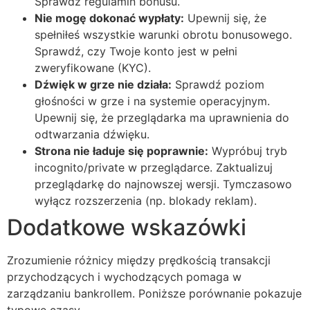
Sprawdź regulamin bonusu.
Nie mogę dokonać wypłaty:
Upewnij się, że
spełniłeś wszystkie warunki obrotu bonusowego.
Sprawdź, czy Twoje konto jest w pełni
zweryfikowane (KYC).
Dźwięk w grze nie działa:
Sprawdź poziom
głośności w grze i na systemie operacyjnym.
Upewnij się, że przeglądarka ma uprawnienia do
odtwarzania dźwięku.
Strona nie ładuje się poprawnie:
Wypróbuj tryb
incognito/private w przeglądarce. Zaktualizuj
przeglądarkę do najnowszej wersji. Tymczasowo
wyłącz rozszerzenia (np. blokady reklam).
Dodatkowe wskazówki
Zrozumienie różnicy między prędkością transakcji
przychodzących i wychodzących pomaga w
zarządzaniu bankrollem. Poniższe porównanie pokazuje
typowe czasy.