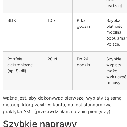
realizacji.
BLIK
10 zł
Kilka
Szybka
godzin
płatność
mobilna,
popularna
Polsce.
Portfele
20 zł
Do 24
Szybkie
elektroniczne
godzin
wypłaty,
(np. Skrill)
może
wykluczać
bonusy.
Ważne jest, aby dokonywać pierwszej wypłaty tą samą
metodą, którą zasiliłeś konto, co jest standardową
praktyką AML (przeciwdziałania praniu pieniędzy).
Szybkie naprawy