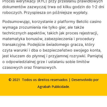
Proces weryfikacji (KYC) przy przesłaniu prawidłowych
dokumentów zazwyczaj trwa od kilku godzin do 1-2 dni
roboczych. Przyspiesza on późniejsze wypłaty.
Podsumowując, korzystanie z platformy Betclic casino
wymaga zrozumienia nie tylko gier, ale także
technicznych aspektów, takich jak proces rejestracji,
matematyka bonusów, zabezpieczenia i procedury
transakcyjne. Podejście świadomego gracza, który
czyta warunki i dba o bezpieczeństwo swojego konta,
jest kluczem do płynnej i przyjemnej rozrywki. Pamiętaj
o odpowiedzialnej grze i ustalaniu sobie limitów
czasowych oraz finansowych.
© 2021 Todos os direitos reservados | Desenvolvido por
Agrabah Publicidade
.