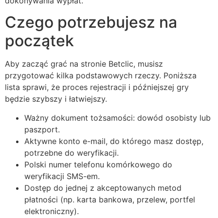
dokonywania wypłat.
Czego potrzebujesz na
początek
Aby zacząć grać na stronie Betclic, musisz
przygotować kilka podstawowych rzeczy. Poniższa
lista sprawi, że proces rejestracji i późniejszej gry
będzie szybszy i łatwiejszy.
Ważny dokument tożsamości: dowód osobisty lub
paszport.
Aktywne konto e-mail, do którego masz dostęp,
potrzebne do weryfikacji.
Polski numer telefonu komórkowego do
weryfikacji SMS-em.
Dostęp do jednej z akceptowanych metod
płatności (np. karta bankowa, przelew, portfel
elektroniczny).