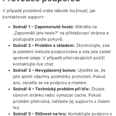
V případě problémů máte několik možností, jak
kontaktovat support:
Scénář 1 – Zapomenuté heslo:
Klikněte na
„Zapomněli jste heslo?” na přihlašovací stránce a
postupujte podle pokynů.
Scénář 2 – Problém s vkladem:
Zkontrolujte, zda
je platební metoda podporována a zda jste zadali
správné údaje. V případě přetrvávajících potíží
kontaktujte live chat.
Scénář 3 – Nevyplacený bonus:
Ujistěte se, že
jste splnili všechny podmínky protočení. Pokud
ano, obraťte se na podporu e-mailem.
Scénář 4 – Technický problém při hře:
Zkuste
obnovit stránku nebo vymazat cache. Pokud
problém přetrvává, nahlaste jej supportu s číslem
hry.
Scénář 5 – Stížnost na hru:
Kontaktujte podporu s